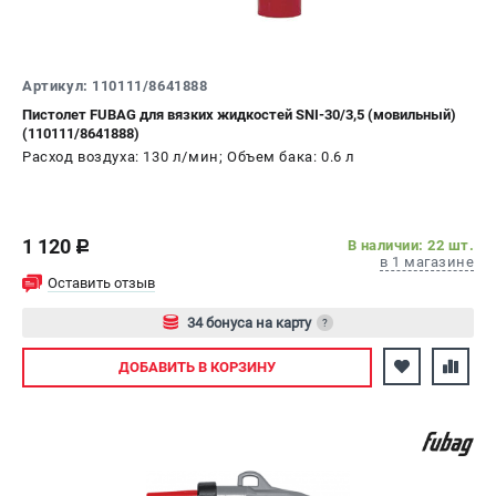
СРАВНЕНИЕ
(
0
)
ИЗБРАННОЕ
(
0
)
Артикул: 110111/8641888
Пистолет FUBAG для вязких жидкостей SNI-30/3,5 (мовильный)
(110111/8641888)
МАГАЗИНЫ
Расход воздуха: 130 л/мин; Объем бака: 0.6 л
СЕРВИС
1 120
В наличии: 22 шт.
ПОДДЕРЖКА
c
в 1 магазине
Сервисный центр
Оставить отзыв
Как нас найти
34 бонуса на карту
?
Авторизуйтесь
ИНФОРМАЦИЯ
ДОБАВИТЬ
В КОРЗИНУ
Юридическая информация
О бренде
Пользовательское соглашение
Способы оплаты