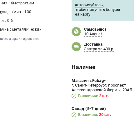
ения : быстросъем
Авторизуйтесь
,
чтобы получить бонусы
уха, л/мин : 130
на карту
л : 0.6
Самовывоз
ачка : металлический
10 August
исок характеристик
Доставка
Завтра за 400 р.
Наличие
Магазин «Fubag»
г. Санкт-Петербург, проспект
Александровской Фермы, 29АЛ
В наличии:
2 шт.
Склад (5-7 дней)
В наличии:
20 шт.