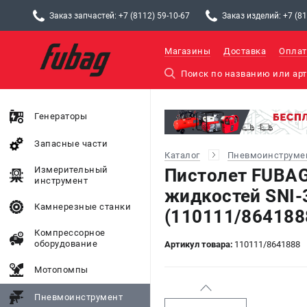
Заказ запчастей: +7 (8112) 59-10-67
Заказ изделий: +7 (81
Магазины
Доставка
Оплат
Генераторы
Запасные части
Каталог
Пневмоинструме
Измерительный
Пистолет FUBAG
инструмент
жидкостей SNI-
Камнерезные станки
(110111/864188
Компрессорное
оборудование
Артикул товара:
110111/8641888
Мотопомпы
Пневмоинструмент