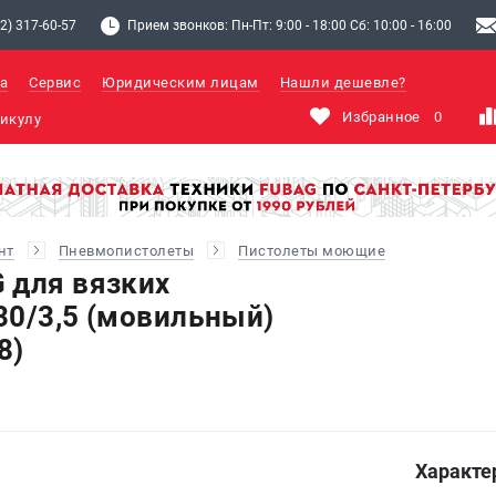
2) 317-60-57
Прием звонков: Пн-Пт: 9:00 - 18:00 Сб: 10:00 - 16:00
а
Сервис
Юридическим лицам
Нашли дешевле?
Избранное
0
нт
Пневмопистолеты
Пистолеты моющие
 для вязких
30/3,5 (мовильный)
8)
Характе