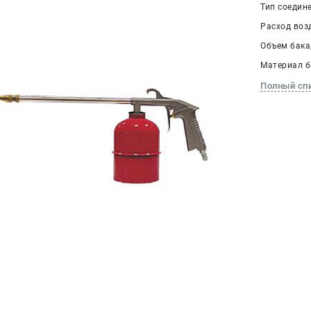
Тип соедин
Расход возд
Объем бака, 
Материал б
Полный сп