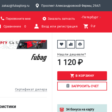
zakaz@fubagtorg.ru
Проспект Александровской Фермы, 29АЛ
Санкт-Петербург
Перезвоните мне
Заказать запчасть
0 
Сравнение
0
Вход или регистрация
₽
Нашли дешевле?
1 120 ₽
В КОРЗИНУ
ЗАПРОСИТЬ СЧЕТ
Сертификат дилера
ристики
34 бонуса на карту