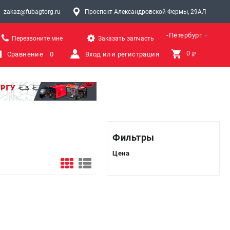
zakaz@fubagtorg.ru
Проспект Александровской Фермы, 29АЛ
Санкт-Петербург
Перезвоните мне
Заказать запчасть
0 
Сравнение
0
Вход или регистрация
₽
Фильтры
Цена