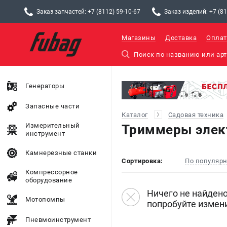
Заказ запчастей: +7 (8112) 59-10-67
Заказ изделий: +7 (81
Магазины
Доставка
Оплат
Генераторы
Запасные части
Каталог
Садовая техника
Измерительный
Триммеры элек
инструмент
Камнерезные станки
Сортировка:
По популяр
Компрессорное
оборудование
Ничего не найдено
Мотопомпы
попробуйте измен
Пневмоинструмент