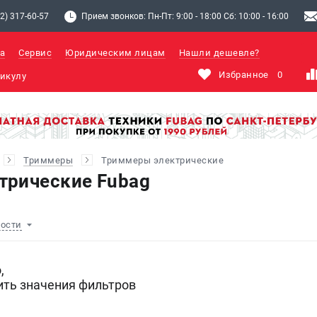
2) 317-60-57
Прием звонков: Пн-Пт: 9:00 - 18:00 Сб: 10:00 - 16:00
а
Сервис
Юридическим лицам
Нашли дешевле?
Избранное
0
Триммеры
Триммеры электрические
трические Fubag
ности
,
ить значения фильтров