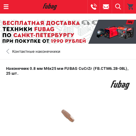
0 
₽
САНКТ-ПЕТЕРБУРГ
Контактные наконечники
+7 (812) 317-60-57
- ЗАКАЗ ИЗДЕЛИЙ
+7 (8112) 59-10-67
- ЗАКАЗ ЗАПЧАСТЕЙ
Наконечник 0.8 мм М6x25 мм FUBAG CuCrZr (FB.CTM6.28-08L),
25 шт.
ЗАКАЗАТЬ ЗАПЧАСТЬ
ВХОД ИЛИ РЕГИСТРАЦИЯ
КАТАЛОГ
АКЦИИ