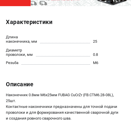
ЭЛЕКТРОСТАНЦИИ
Характеристики
Генераторы бензиновые
Генераторы дизельные
Генераторы инверторные
Длина
наконечника, мм
25
Генераторы сварочные
Диаметр
проволоки, мм
0.8
ПОЛЕЗНЫЕ СТАТЬИ
Резьба
М6
Как выбрать краскопульт?
Как выбрать мотопомпу?
Описание
Как выбрать бензопилу?
Как выбрать компрессор?
Наконечник 0.8мм М6x25мм FUBAG CuCrZr (FB.CTM6.28-08L),
Как правильно выбрать генератор?
25шт.
Как выбрать сварочный аппарат?
Контактные наконечники предназначены для точной подачи
проволоки и для формирования качественной сварочной дуги
и создания ровного сварочного шва.
СВАРОЧНЫЕ АППАРАТЫ
Аппараты контактной сварки