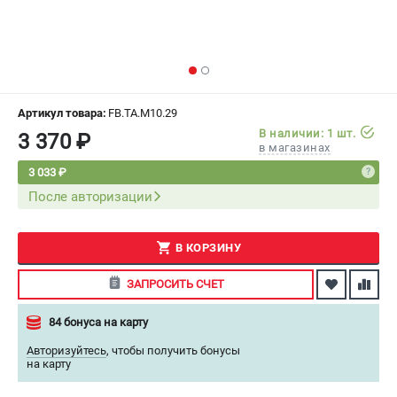
СРАВНЕНИЕ
(
0
)
ИЗБРАННОЕ
(
0
)
МАГАЗИНЫ
Артикул товара:
FB.TA.M10.29
В наличии: 1 шт.
3 370 ₽
в магазинах
СЕРВИС
3 033 ₽
После авторизации
ПОДДЕРЖКА
Сервисный центр
Как нас найти
В КОРЗИНУ
ЗАПРОСИТЬ СЧЕТ
ИНФОРМАЦИЯ
84 бонуса на карту
Юридическая информация
О бренде
Авторизуйтесь
,
чтобы получить бонусы
на карту
Пользовательское соглашение
Способы оплаты