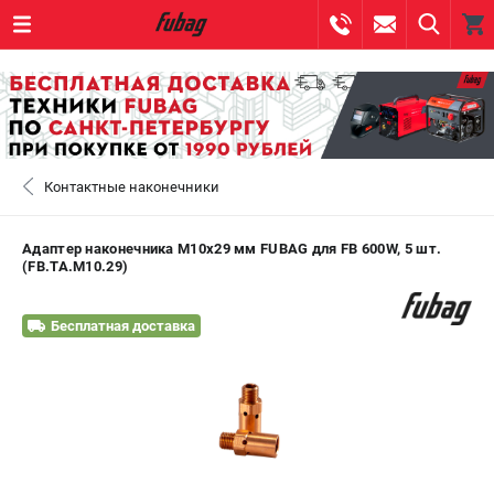
0 
₽
САНКТ-ПЕТЕРБУРГ
Контактные наконечники
+7 (812) 317-60-57
- ЗАКАЗ ИЗДЕЛИЙ
+7 (8112) 59-10-67
- ЗАКАЗ ЗАПЧАСТЕЙ
Адаптер наконечника М10х29 мм FUBAG для FB 600W, 5 шт.
(FB.TA.M10.29)
ЗАКАЗАТЬ ЗАПЧАСТЬ
Бесплатная доставка
ВХОД ИЛИ РЕГИСТРАЦИЯ
КАТАЛОГ
АКЦИИ