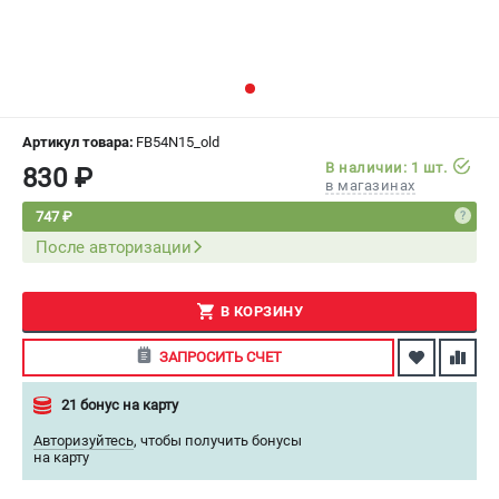
СРАВНЕНИЕ
(
0
)
ИЗБРАННОЕ
(
0
)
МАГАЗИНЫ
Артикул товара:
FB54N15_old
В наличии: 1 шт.
830 ₽
в магазинах
СЕРВИС
747 ₽
После авторизации
ПОДДЕРЖКА
Сервисный центр
Как нас найти
В КОРЗИНУ
ЗАПРОСИТЬ СЧЕТ
ИНФОРМАЦИЯ
21 бонус на карту
Юридическая информация
О бренде
Авторизуйтесь
,
чтобы получить бонусы
на карту
Пользовательское соглашение
Способы оплаты