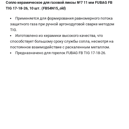
Сопло керамическое для газовой линзы №7 11 мм FUBAG FB
Сварочные полуавтоматы MIG/MAG
TIG 17-18-26, 10 шт. (FB54N15_old)
Сварочные аппараты TIG
Применяется для формирования равномерного потока
Сварочные материалы
защитного газа при ручной аргонодуговой сварке методом
TIG.
Изготовлено из керамики высокого качества, что
ТЕЛЕФОН (САНКТ-ПЕТЕРБУРГ)
способствует большому сроку службы сопла, несмотря на
+7 (812) 317-60-57
постоянное взаимодействие с раскаленным металлом.
Информация размещённая на сайте не является публичной
Предназначено для горелок FUBAG FB TIG 17-18-26.
офертой.
проспект Александровской Фермы, 29АЛ
8 (812) 317-60-57
Режим работы колл-центра:
пн-пт - с 9:00 до 18:00
сб - с 10:00 до 16:00
вс - выходной
ЗАКАЗ ЗАПЧАСТЕЙ
+7 (8112) 59-10-67
zakaz@fubagtorg.ru