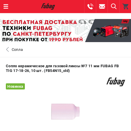
0 
₽
САНКТ-ПЕТЕРБУРГ
Сопла
+7 (812) 317-60-57
- ЗАКАЗ ИЗДЕЛИЙ
+7 (8112) 59-10-67
- ЗАКАЗ ЗАПЧАСТЕЙ
Сопло керамическое для газовой линзы №7 11 мм FUBAG FB
TIG 17-18-26, 10 шт. (FB54N15_old)
ЗАКАЗАТЬ ЗАПЧАСТЬ
Новинка
ВХОД ИЛИ РЕГИСТРАЦИЯ
КАТАЛОГ
АКЦИИ