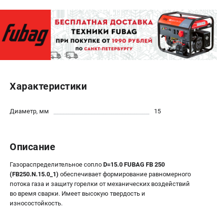
ЭЛЕКТРОСТАНЦИИ
Генераторы бензиновые
Генераторы дизельные
Генераторы инверторные
Генераторы сварочные
Характеристики
ПОЛЕЗНЫЕ СТАТЬИ
Диаметр, мм
15
Как выбрать краскопульт?
Как выбрать мотопомпу?
Как выбрать бензопилу?
Описание
Как выбрать компрессор?
Как правильно выбрать генератор?
Газораспределительное сопло
D=15.0 FUBAG FB 250
(FB250.N.15.0_1)
обеспечивает формирование равномерного
Как выбрать сварочный аппарат?
потока газа и защиту горелки от механических воздействий
во время сварки. Имеет высокую твердость и
СВАРОЧНЫЕ АППАРАТЫ
износостойкость.
Аппараты контактной сварки