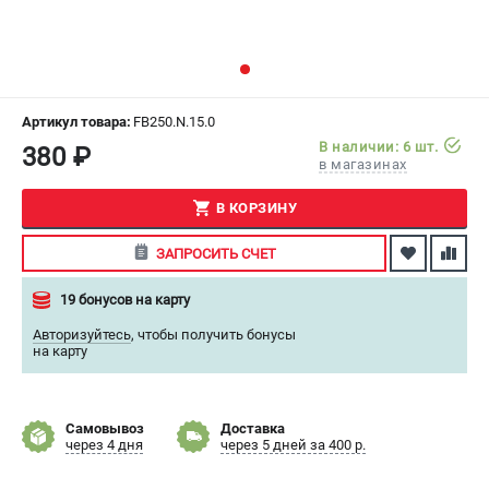
СРАВНЕНИЕ
(
0
)
ИЗБРАННОЕ
(
0
)
Артикул товара:
FB250.N.15.0
МАГАЗИНЫ
В наличии: 6 шт.
380 ₽
в магазинах
СЕРВИС
В КОРЗИНУ
ПОДДЕРЖКА
ЗАПРОСИТЬ СЧЕТ
Сервисный центр
19 бонусов на карту
Как нас найти
Авторизуйтесь
,
чтобы получить бонусы
на карту
ИНФОРМАЦИЯ
Юридическая информация
О бренде
Самовывоз
Доставка
через 4 дня
через 5 дней за 400 р.
Пользовательское соглашение
Способы оплаты