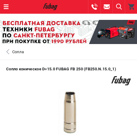
0 
₽
САНКТ-ПЕТЕРБУРГ
Сопла
+7 (812) 317-60-57
- ЗАКАЗ ИЗДЕЛИЙ
+7 (8112) 59-10-67
- ЗАКАЗ ЗАПЧАСТЕЙ
Сопло коническое D=15.0 FUBAG FB 250 (FB250.N.15.0_1)
ЗАКАЗАТЬ ЗАПЧАСТЬ
ВХОД ИЛИ РЕГИСТРАЦИЯ
КАТАЛОГ
АКЦИИ