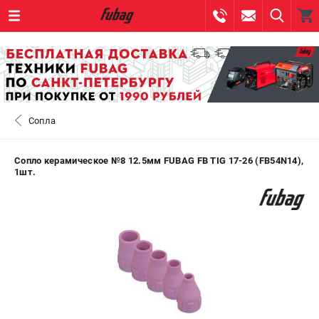
0 
₽
САНКТ-ПЕТЕРБУРГ
Сопла
+7 (812) 317-60-57
- ЗАКАЗ ИЗДЕЛИЙ
+7 (8112) 59-10-67
- ЗАКАЗ ЗАПЧАСТЕЙ
Сопло керамическое №8 12.5мм FUBAG FB TIG 17-26 (FB54N14),
1шт.
ЗАКАЗАТЬ ЗАПЧАСТЬ
ВХОД ИЛИ РЕГИСТРАЦИЯ
КАТАЛОГ
АКЦИИ