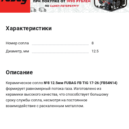
ЭЛЕКТРОСТАНЦИИ
Генераторы бензиновые
Характеристики
Генераторы дизельные
Генераторы инверторные
Номер сопла
8
Генераторы сварочные
Диаметр, мм
12.5
ПОЛЕЗНЫЕ СТАТЬИ
Как выбрать краскопульт?
Описание
Как выбрать мотопомпу?
Как выбрать бензопилу?
Керамическое сопло
№8 12.5мм FUBAG FB TIG 17-26 (FB54N14)
формирует равномерный потока газа. Изготовлено из
Как выбрать компрессор?
керамики высокого качества, что способствует большому
Как правильно выбрать генератор?
сроку службы сопла, несмотря на постоянное
Как выбрать сварочный аппарат?
взаимодействие с раскаленным металлом.
СВАРОЧНЫЕ АППАРАТЫ
Аппараты контактной сварки