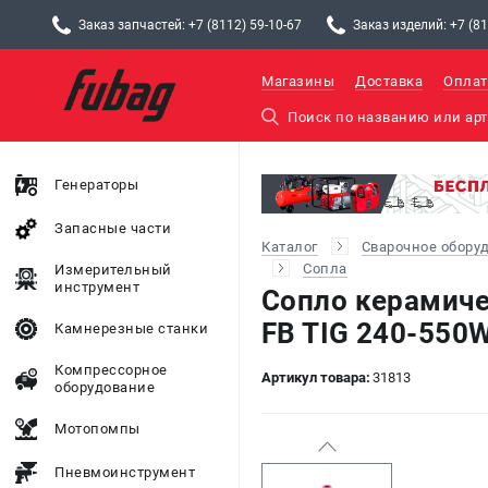
Заказ запчастей: +7 (8112) 59-10-67
Заказ изделий: +7 (81
Магазины
Доставка
Оплат
Генераторы
Запасные части
Каталог
Сварочное обору
Сопла
Измерительный
инструмент
Сопло керамич
FB TIG 240-550W
Камнерезные станки
Компрессорное
Артикул товара:
31813
оборудование
Мотопомпы
Пневмоинструмент