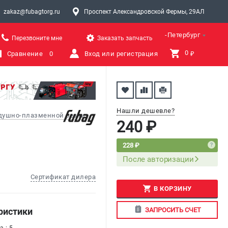
zakaz@fubagtorg.ru
Проспект Александровской Фермы, 29АЛ
Санкт-Петербург
Перезвоните мне
Заказать запчасть
0 
Сравнение
0
Вход или регистрация
₽
Нашли дешевле?
здушно-плазменной резки
240 ₽
228 ₽
После авторизации
Сертификат дилера
В КОРЗИНУ
ЗАПРОСИТЬ СЧЕТ
ристики