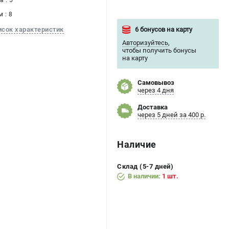
 : 5
 : 8
6 бонусов на карту
исок характеристик
Авторизуйтесь
,
чтобы получить бонусы
на карту
Самовывоз
через 4 дня
Доставка
через 5 дней за 400 р.
Наличие
Склад (5-7 дней)
В наличии:
1 шт.