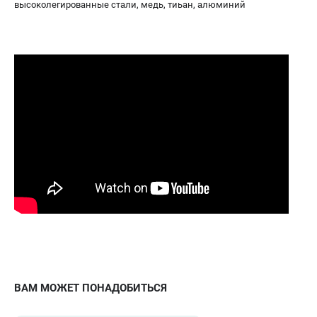
высоколегированные стали, медь, тиьан, алюминий
Сварочные полуавтоматы MIG/MAG
Сварочные аппараты TIG
Сварочные материалы
ТЕЛЕФОН (САНКТ-ПЕТЕРБУРГ)
+7 (812) 317-60-57
Информация размещённая на сайте не является публичной
офертой.
проспект Александровской Фермы, 29АЛ
8 (812) 317-60-57
Режим работы колл-центра:
пн-пт - с 9:00 до 18:00
сб - с 10:00 до 16:00
вс - выходной
ЗАКАЗ ЗАПЧАСТЕЙ
+7 (8112) 59-10-67
zakaz@fubagtorg.ru
ВАМ МОЖЕТ ПОНАДОБИТЬСЯ