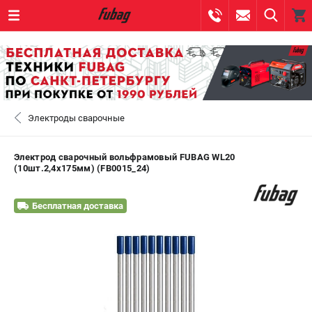
0 
₽
САНКТ-ПЕТЕРБУРГ
Электроды сварочные
+7 (812) 317-60-57
- ЗАКАЗ ИЗДЕЛИЙ
+7 (8112) 59-10-67
- ЗАКАЗ ЗАПЧАСТЕЙ
Электрод сварочный вольфрамовый FUBAG WL20
(10шт.2,4x175мм) (FB0015_24)
ЗАКАЗАТЬ ЗАПЧАСТЬ
Бесплатная доставка
ВХОД ИЛИ РЕГИСТРАЦИЯ
КАТАЛОГ
АКЦИИ