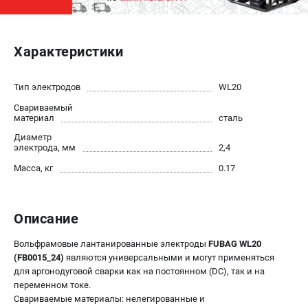
ЭЛЕКТРОСТАНЦИИ
Характеристики
Генераторы бензиновые
Генераторы дизельные
Генераторы инверторные
Тип электродов
WL20
Генераторы сварочные
Свариваемый
материал
сталь
Диаметр
ПОЛЕЗНЫЕ СТАТЬИ
электрода, мм
2,4
Как выбрать краскопульт?
Масса, кг
0.17
Как выбрать мотопомпу?
Как выбрать бензопилу?
Как выбрать компрессор?
Описание
Как правильно выбрать генератор?
Вольфрамовые лантанированные электроды
FUBAG WL20
Как выбрать сварочный аппарат?
(FB0015_24)
являются универсальными и могут применяться
для аргонодуговой сварки как на постоянном (DC), так и на
СВАРОЧНЫЕ АППАРАТЫ
переменном токе.
Свариваемые материалы: нелегированные и
Аппараты контактной сварки