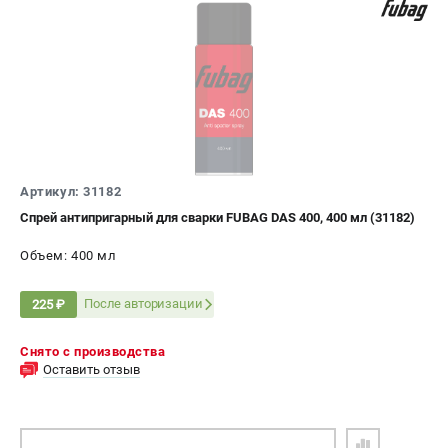
Сварочные полуавтоматы MIG/MAG
Сварочные аппараты TIG
Сварочные материалы
ТЕЛЕФОН (САНКТ-ПЕТЕРБУРГ)
+7 (812) 317-60-57
Информация размещённая на сайте не является публичной
Артикул: 31182
офертой.
Спрей антипригарный для сварки FUBAG DAS 400, 400 мл (31182)
проспект Александровской Фермы, 29АЛ
8 (812) 317-60-57
Объем: 400 мл
Режим работы колл-центра:
пн-пт - с 9:00 до 18:00
После авторизации
225 ₽
сб - с 10:00 до 16:00
вс - выходной
Снято с производства
ЗАКАЗ ЗАПЧАСТЕЙ
Оставить отзыв
+7 (8112) 59-10-67
zakaz@fubagtorg.ru
ПОДОБРАТЬ АНАЛОГ