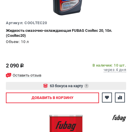
СРАВНЕНИЕ
(
0
)
ИЗБРАННОЕ
(
0
)
Артикул: COOLTEC20
Жидкость смазочно-охлаждающая FUBAG Cooltec 20, 10л.
(Cooltec20)
МАГАЗИНЫ
Объем: 10 л
СЕРВИС
2 090
В наличии: 10 шт.
ПОДДЕРЖКА
c
через 4 дня
Сервисный центр
Оставить отзыв
Как нас найти
63 бонуса на карту
?
Авторизуйтесь
ИНФОРМАЦИЯ
ДОБАВИТЬ
В КОРЗИНУ
Юридическая информация
О бренде
Пользовательское соглашение
Способы оплаты