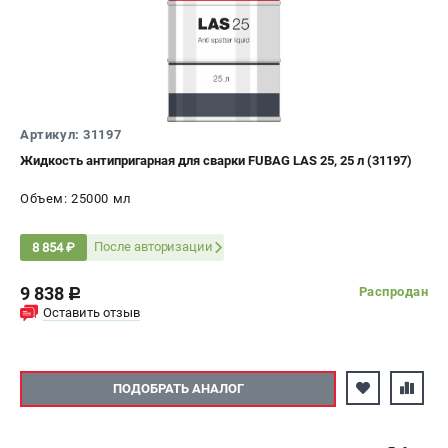
ЭЛЕКТРОСТАНЦИИ
Генераторы бензиновые
Генераторы дизельные
Генераторы инверторные
Артикул: 31197
Генераторы сварочные
Жидкость антипригарная для сварки FUBAG LAS 25, 25 л (31197)
Объем: 25000 мл
ПОЛЕЗНЫЕ СТАТЬИ
Как выбрать краскопульт?
После авторизации
8 854 ₽
Как выбрать мотопомпу?
Как выбрать бензопилу?
9 838
Распродан
c
Как выбрать компрессор?
Оставить отзыв
Как правильно выбрать генератор?
Как выбрать сварочный аппарат?
ПОДОБРАТЬ АНАЛОГ
СВАРОЧНЫЕ АППАРАТЫ
Аппараты контактной сварки