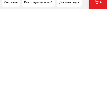
Описание
Как получить заказ?
Документация
ПОДДЕРЖКА
Сервисный центр
Как нас найти
ИНФОРМАЦИЯ
Юридическая информация
О бренде
Пользовательское соглашение
Способы оплаты
ЭЛЕКТРОСТАНЦИИ