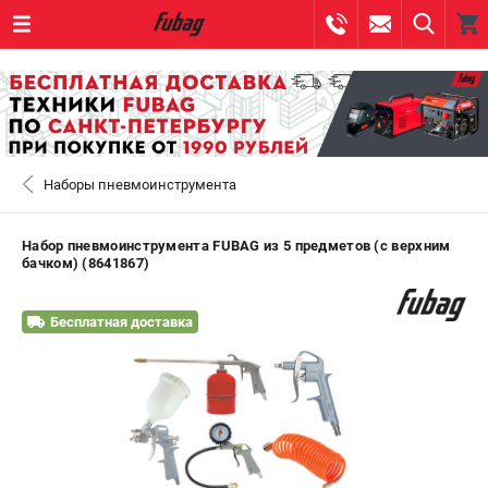
0 
₽
САНКТ-ПЕТЕРБУРГ
Наборы пневмоинструмента
+7 (812) 317-60-57
- ЗАКАЗ ИЗДЕЛИЙ
+7 (8112) 59-10-67
- ЗАКАЗ ЗАПЧАСТЕЙ
Набор пневмоинструмента FUBAG из 5 предметов (с верхним
бачком) (8641867)
ЗАКАЗАТЬ ЗАПЧАСТЬ
Бесплатная доставка
ВХОД ИЛИ РЕГИСТРАЦИЯ
КАТАЛОГ
АКЦИИ