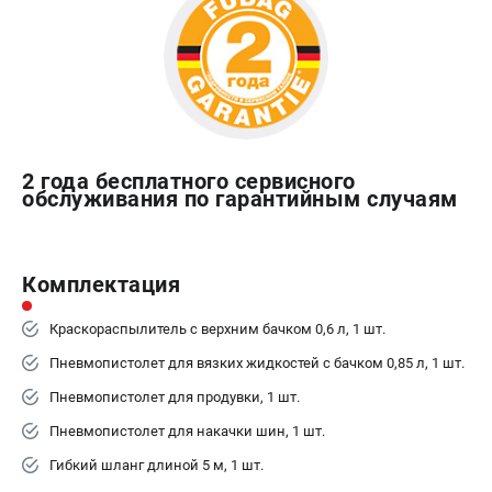
Сварочные полуавтоматы MIG/MAG
Сварочные аппараты TIG
Сварочные материалы
ТЕЛЕФОН (САНКТ-ПЕТЕРБУРГ)
+7 (812) 317-60-57
2 года бесплатного сервисного
обслуживания по гарантийным случаям
Информация размещённая на сайте не является публичной
офертой.
проспект Александровской Фермы, 29АЛ
8 (812) 317-60-57
Комплектация
Режим работы колл-центра:
пн-пт - с 9:00 до 18:00
Краскораспылитель с верхним бачком 0,6 л, 1 шт.
сб - с 10:00 до 16:00
вс - выходной
Пневмопистолет для вязких жидкостей с бачком 0,85 л, 1 шт.
ЗАКАЗ ЗАПЧАСТЕЙ
Пневмопистолет для продувки, 1 шт.
+7 (8112) 59-10-67
Пневмопистолет для накачки шин, 1 шт.
zakaz@fubagtorg.ru
Гибкий шланг длиной 5 м, 1 шт.