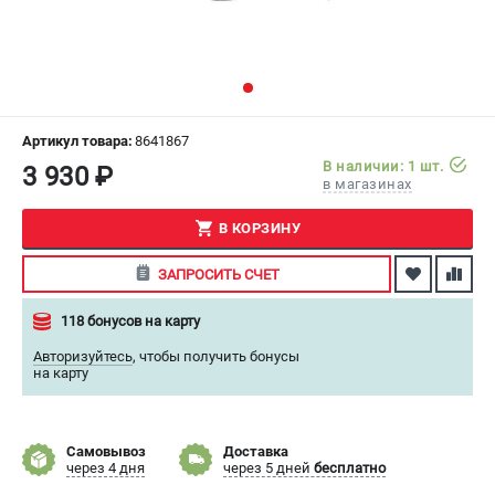
СРАВНЕНИЕ
(
0
)
ИЗБРАННОЕ
(
0
)
МАГАЗИНЫ
Артикул товара:
8641867
В наличии: 1 шт.
3 930 ₽
в магазинах
СЕРВИС
В КОРЗИНУ
ПОДДЕРЖКА
ЗАПРОСИТЬ СЧЕТ
Сервисный центр
Как нас найти
118 бонусов на карту
Авторизуйтесь
,
чтобы получить бонусы
ИНФОРМАЦИЯ
на карту
Юридическая информация
О бренде
Самовывоз
Доставка
Пользовательское соглашение
через 4 дня
через 5 дней
бесплатно
Способы оплаты