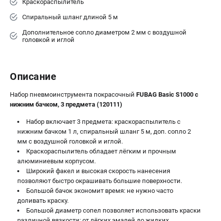
Краскораспылитель
Сварочные полуавтоматы MIG/MAG
Спиральный шланг длиной 5 м
Сварочные аппараты TIG
Дополнительное сопло диаметром 2 мм с воздушной
Сварочные материалы
головкой и иглой
ТЕЛЕФОН (САНКТ-ПЕТЕРБУРГ)
Описание
+7 (812) 317-60-57
Информация размещённая на сайте не является публичной
Набор пневмоинструмента покрасочный
FUBAG Basic S1000
с
офертой.
нижним бачком, 3 предмета (120111)
проспект Александровской Фермы, 29АЛ
Набор включает 3 предмета: краскораспылитель с
8 (812) 317-60-57
нижним бачком 1 л, спиральный шланг 5 м, доп. сопло 2
Режим работы колл-центра:
мм с воздушной головкой и иглой.
пн-пт - с 9:00 до 18:00
Краскораспылитель обладает лёгким и прочным
сб - с 10:00 до 16:00
вс - выходной
алюминиевым корпусом.
Широкий факел и высокая скорость нанесения
ЗАКАЗ ЗАПЧАСТЕЙ
позволяют быстро окрашивать большие поверхности.
+7 (8112) 59-10-67
Большой бачок экономит время: не нужно часто
zakaz@fubagtorg.ru
доливать краску.
Большой диаметр сопел позволяет использовать краски
различной вязкости: от лёгких эмалей до жидких