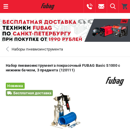
0 
₽
САНКТ-ПЕТЕРБУРГ
Наборы пневмоинструмента
+7 (812) 317-60-57
- ЗАКАЗ ИЗДЕЛИЙ
+7 (8112) 59-10-67
- ЗАКАЗ ЗАПЧАСТЕЙ
Набор пневмоинструмента покрасочный FUBAG Basic S1000 с
нижним бачком, 3 предмета (120111)
ЗАКАЗАТЬ ЗАПЧАСТЬ
Новинка
ВХОД ИЛИ РЕГИСТРАЦИЯ
Бесплатная доставка
КАТАЛОГ
АКЦИИ