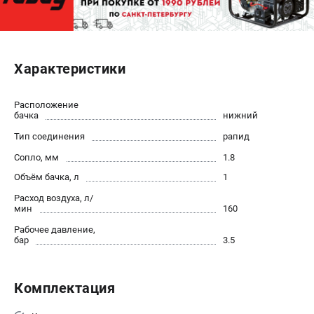
ЭЛЕКТРОСТАНЦИИ
Генераторы бензиновые
Характеристики
Генераторы дизельные
Генераторы инверторные
Расположение
Генераторы сварочные
бачка
нижний
Тип соединения
рапид
ПОЛЕЗНЫЕ СТАТЬИ
Сопло, мм
1.8
Как выбрать краскопульт?
Объём бачка, л
1
Как выбрать мотопомпу?
Расход воздуха, л/
Как выбрать бензопилу?
мин
160
Как выбрать компрессор?
Рабочее давление,
Как правильно выбрать генератор?
бар
3.5
Как выбрать сварочный аппарат?
Комплектация
СВАРОЧНЫЕ АППАРАТЫ
Аппараты контактной сварки