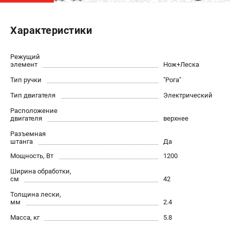
ЭЛЕКТРОСТАНЦИИ
Характеристики
Генераторы бензиновые
Генераторы дизельные
Режущий
Генераторы инверторные
элемент
Нож+Леска
Генераторы сварочные
Тип ручки
"Рога"
Тип двигателя
Электрический
ПОЛЕЗНЫЕ СТАТЬИ
Расположение
двигателя
верхнее
Как выбрать краскопульт?
Как выбрать мотопомпу?
Разъемная
штанга
Да
Как выбрать бензопилу?
Мощность, Вт
1200
Как выбрать компрессор?
Ширина обработки,
Как правильно выбрать генератор?
см
42
Как выбрать сварочный аппарат?
Толщина лески,
мм
2.4
СВАРОЧНЫЕ АППАРАТЫ
Масса, кг
5.8
Аппараты контактной сварки