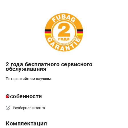
Сварочные полуавтоматы MIG/MAG
Сварочные аппараты TIG
Сварочные материалы
ТЕЛЕФОН (САНКТ-ПЕТЕРБУРГ)
+7 (812) 317-60-57
Информация размещённая на сайте не является публичной
офертой.
2 года бесплатного сервисного
проспект Александровской Фермы, 29АЛ
обслуживания
8 (812) 317-60-57
Режим работы колл-центра:
По гарантийным случаям.
пн-пт - с 9:00 до 18:00
сб - с 10:00 до 16:00
вс - выходной
Особенности
ЗАКАЗ ЗАПЧАСТЕЙ
+7 (8112) 59-10-67
Разборная штанга
zakaz@fubagtorg.ru
Комплектация