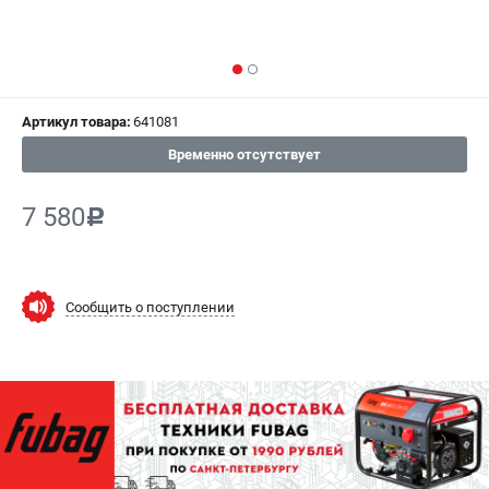
СРАВНЕНИЕ
(
0
)
ИЗБРАННОЕ
(
0
)
Артикул товара:
641081
МАГАЗИНЫ
Временно отсутствует
СЕРВИС
7 580
c
ПОДДЕРЖКА
Сервисный центр
Как нас найти
Сообщить о поступлении
ИНФОРМАЦИЯ
Юридическая информация
О бренде
Пользовательское соглашение
Способы оплаты