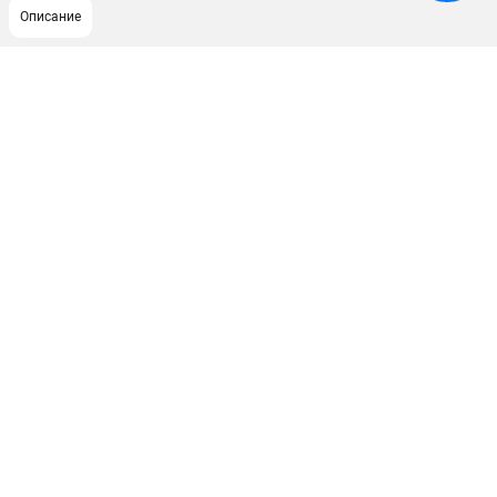
Описание
ПОДДЕРЖКА
Сервисный центр
Как нас найти
ИНФОРМАЦИЯ
Юридическая информация
О бренде
Пользовательское соглашение
Способы оплаты
ЭЛЕКТРОСТАНЦИИ