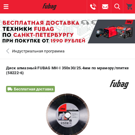
0 
₽
САНКТ-ПЕТЕРБУРГ
Индустриальная программа
+7 (812) 317-60-57
- ЗАКАЗ ИЗДЕЛИЙ
+7 (8112) 59-10-67
- ЗАКАЗ ЗАПЧАСТЕЙ
Диск алмазный FUBAG MH-I 350х30/25.4мм по мрамору/плитке
(58222-6)
ЗАКАЗАТЬ ЗАПЧАСТЬ
Бесплатная доставка
ВХОД ИЛИ РЕГИСТРАЦИЯ
КАТАЛОГ
АКЦИИ