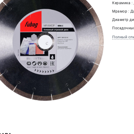
Керамика :
Мрамор : Д
Диаметр дис
Посадочный
Полный сп