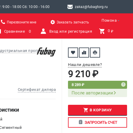
9:00 - 18:00 Сб: 10:00 - 16:00
zakaz@fubagtorg.ru
Помона
Перезвоните мне
Заказать запчасть
0 
Сравнение
0
Вход или регистрация
₽
дустриальная программа
Нашли дешевле?
9 210 ₽
8 289 ₽
Сертификат дилера
После авторизации
ристики
В КОРЗИНУ
ый
ЗАПРОСИТЬ СЧЕТ
 Сегментный