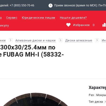
делий: +7 (800) 550-70-46
Прием звонков (время по МСК): Пн-Пт: 
а
Сервис
Юридическим лицам
Нашли дешевле?
Избранное
0
анки
Алмазные диски и чашки
Диски алмазные
Ин
300х30/25.4мм по
 FUBAG MH-I (58332-
Характе
Рез : Мокр
Тип диска :