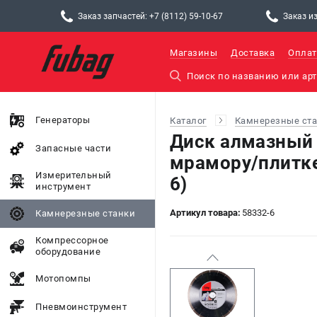
Заказ запчастей: +7 (8112) 59-10-67
Заказ из
Магазины
Доставка
Оплат
Генераторы
Каталог
Камнерезные ст
Диск алмазный 
Запасные части
мрамору/плитке
Измерительный
6)
инструмент
Артикул товара:
58332-6
Камнерезные станки
Компрессорное
оборудование
Мотопомпы
Пневмоинструмент