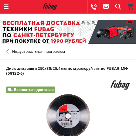
0 
₽
САНКТ-ПЕТЕРБУРГ
Индустриальная программа
+7 (812) 317-60-57
- ЗАКАЗ ИЗДЕЛИЙ
+7 (8112) 59-10-67
- ЗАКАЗ ЗАПЧАСТЕЙ
Диск алмазный 250х30/25.4мм по мрамору/плитке FUBAG MH-I
(58122-6)
ЗАКАЗАТЬ ЗАПЧАСТЬ
Бесплатная доставка
ВХОД ИЛИ РЕГИСТРАЦИЯ
КАТАЛОГ
АКЦИИ