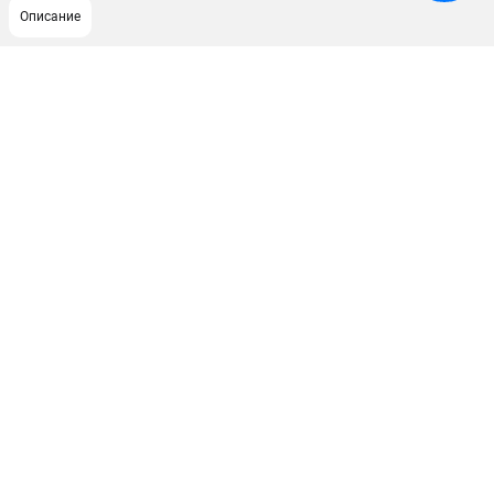
Описание
ПОДДЕРЖКА
Сервисный центр
Как нас найти
ИНФОРМАЦИЯ
Юридическая информация
О бренде
Пользовательское соглашение
Способы оплаты
ЭЛЕКТРОСТАНЦИИ