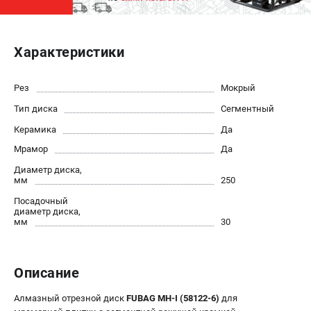
ЭЛЕКТРОСТАНЦИИ
Характеристики
Генераторы бензиновые
Генераторы дизельные
Генераторы инверторные
Рез
Мокрый
Генераторы сварочные
Тип диска
Сегментный
Керамика
Да
ПОЛЕЗНЫЕ СТАТЬИ
Мрамор
Да
Как выбрать краскопульт?
Диаметр диска,
мм
250
Как выбрать мотопомпу?
Как выбрать бензопилу?
Посадочный
диаметр диска,
Как выбрать компрессор?
мм
30
Как правильно выбрать генератор?
Как выбрать сварочный аппарат?
Описание
СВАРОЧНЫЕ АППАРАТЫ
Алмазный отрезной диск
FUBAG MH-I (58122-6)
для
Аппараты контактной сварки