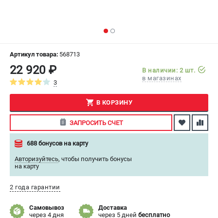
СРАВНЕНИЕ
(
0
)
ИЗБРАННОЕ
(
0
)
Артикул товара:
568713
МАГАЗИНЫ
22 920 ₽
В наличии: 2 шт.
в магазинах
3
СЕРВИС
В КОРЗИНУ
ПОДДЕРЖКА
ЗАПРОСИТЬ СЧЕТ
Сервисный центр
Как нас найти
688 бонусов на карту
Авторизуйтесь
,
чтобы получить бонусы
ИНФОРМАЦИЯ
на карту
Юридическая информация
2 года гарантии
О бренде
Пользовательское соглашение
Самовывоз
Доставка
Способы оплаты
через 4 дня
через 5 дней
бесплатно