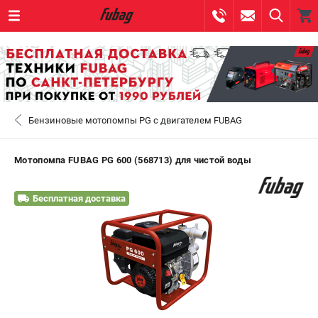
0 
₽
САНКТ-ПЕТЕРБУРГ
Бензиновые мотопомпы PG с двигателем FUBAG
+7 (812) 317-60-57
- ЗАКАЗ ИЗДЕЛИЙ
+7 (8112) 59-10-67
- ЗАКАЗ ЗАПЧАСТЕЙ
Мотопомпа FUBAG PG 600 (568713) для чистой воды
ЗАКАЗАТЬ ЗАПЧАСТЬ
Бесплатная доставка
ВХОД ИЛИ РЕГИСТРАЦИЯ
КАТАЛОГ
АКЦИИ