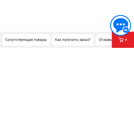
Сопутствующие товары
Как получить заказ?
Отзывы
Докуме
ПОДДЕРЖКА
Сервисный центр
Как нас найти
ИНФОРМАЦИЯ
Юридическая информация
О бренде