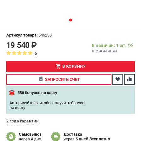
СРАВНЕНИЕ
(
0
)
ИЗБРАННОЕ
(
0
)
Артикул товара:
646230
МАГАЗИНЫ
19 540 ₽
В наличии: 1 шт.
в магазинах
5
СЕРВИС
В КОРЗИНУ
ПОДДЕРЖКА
ЗАПРОСИТЬ СЧЕТ
Сервисный центр
Как нас найти
586 бонусов на карту
Авторизуйтесь
,
чтобы получить бонусы
ИНФОРМАЦИЯ
на карту
Юридическая информация
2 года гарантии
О бренде
Пользовательское соглашение
Самовывоз
Доставка
Способы оплаты
через 4 дня
через 5 дней
бесплатно