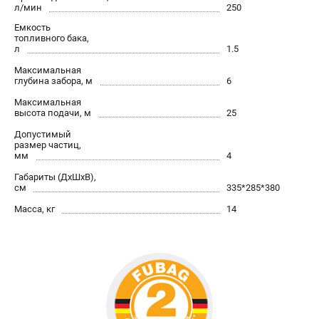
л/мин
250
Сварочные полуавтоматы MIG/MAG
Емкость
Сварочные аппараты TIG
топливного бака,
л
1.5
Сварочные материалы
Максимальная
глубина забора, м
6
ТЕЛЕФОН (САНКТ-ПЕТЕРБУРГ)
Максимальная
+7 (812) 317-60-57
высота подачи, м
25
Информация размещённая на сайте не является публичной
Допустимый
офертой.
размер частиц,
мм
4
проспект Александровской Фермы, 29АЛ
Габариты (ДхШхВ),
8 (812) 317-60-57
см
335*285*380
Режим работы колл-центра:
пн-пт - с 9:00 до 18:00
Масса, кг
14
сб - с 10:00 до 16:00
вс - выходной
ЗАКАЗ ЗАПЧАСТЕЙ
+7 (8112) 59-10-67
zakaz@fubagtorg.ru