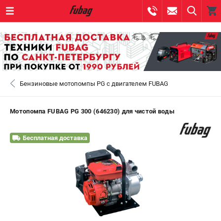
0 
₽
САНКТ-ПЕТЕРБУРГ
Бензиновые мотопомпы PG с двигателем FUBAG
+7 (812) 317-60-57
- ЗАКАЗ ИЗДЕЛИЙ
+7 (8112) 59-10-67
- ЗАКАЗ ЗАПЧАСТЕЙ
Мотопомпа FUBAG PG 300 (646230) для чистой воды
ЗАКАЗАТЬ ЗАПЧАСТЬ
Бесплатная доставка
ВХОД ИЛИ РЕГИСТРАЦИЯ
КАТАЛОГ
АКЦИИ