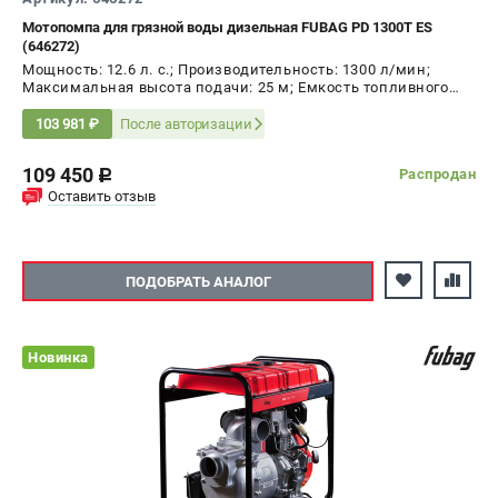
СРАВНЕНИЕ
(
0
)
Мотопомпа для грязной воды дизельная FUBAG PD 1300T ES
(646272)
Мощность: 12.6 л. с.; Производительность: 1300 л/мин;
ИЗБРАННОЕ
(
0
)
Максимальная высота подачи: 25 м; Емкость топливного
бака: 12.5 л
После авторизации
103 981 ₽
МАГАЗИНЫ
109 450
Распродан
c
СЕРВИС
Оставить отзыв
ПОДДЕРЖКА
ПОДОБРАТЬ АНАЛОГ
Сервисный центр
Как нас найти
Новинка
ИНФОРМАЦИЯ
Юридическая информация
О бренде
Пользовательское соглашение
Способы оплаты