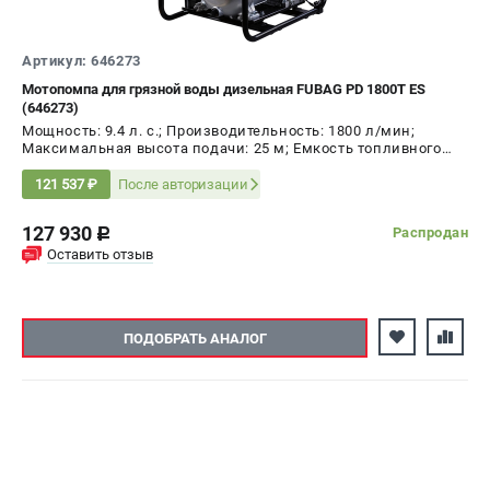
ЭЛЕКТРОСТАНЦИИ
Артикул: 646273
Генераторы бензиновые
Мотопомпа для грязной воды дизельная FUBAG PD 1800T ES
(646273)
Генераторы дизельные
Мощность: 9.4 л. с.; Производительность: 1800 л/мин;
Генераторы инверторные
Максимальная высота подачи: 25 м; Емкость топливного
Генераторы сварочные
бака: 12.5 л
После авторизации
121 537 ₽
ПОЛЕЗНЫЕ СТАТЬИ
127 930
Распродан
c
Оставить отзыв
Как выбрать краскопульт?
Как выбрать мотопомпу?
Как выбрать бензопилу?
ПОДОБРАТЬ АНАЛОГ
Как выбрать компрессор?
Как правильно выбрать генератор?
Как выбрать сварочный аппарат?
СВАРОЧНЫЕ АППАРАТЫ
Аппараты контактной сварки