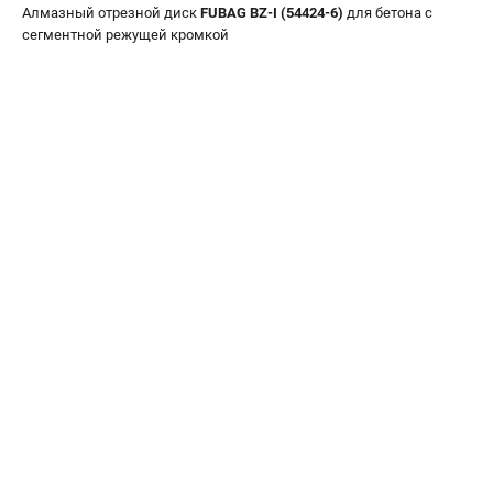
Алмазный отрезной диск
FUBAG BZ-I (54424-6)
для бетона с
Сварочные полуавтоматы MIG/MAG
сегментной режущей кромкой
Сварочные аппараты TIG
Сварочные материалы
ТЕЛЕФОН (САНКТ-ПЕТЕРБУРГ)
+7 (812) 317-60-57
Информация размещённая на сайте не является публичной
офертой.
проспект Александровской Фермы, 29АЛ
8 (812) 317-60-57
Режим работы колл-центра:
пн-пт - с 9:00 до 18:00
сб - с 10:00 до 16:00
вс - выходной
ЗАКАЗ ЗАПЧАСТЕЙ
+7 (8112) 59-10-67
zakaz@fubagtorg.ru