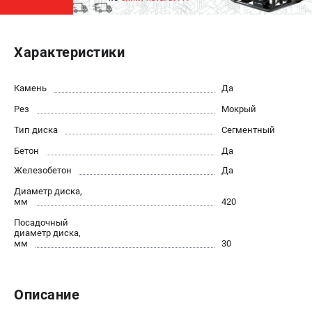
ЭЛЕКТРОСТАНЦИИ
Характеристики
Генераторы бензиновые
Генераторы дизельные
Генераторы инверторные
Камень
Да
Генераторы сварочные
Рез
Мокрый
Тип диска
Сегментный
ПОЛЕЗНЫЕ СТАТЬИ
Бетон
Да
Как выбрать краскопульт?
Железобетон
Да
Как выбрать мотопомпу?
Диаметр диска,
Как выбрать бензопилу?
мм
420
Как выбрать компрессор?
Посадочный
диаметр диска,
Как правильно выбрать генератор?
мм
30
Как выбрать сварочный аппарат?
СВАРОЧНЫЕ АППАРАТЫ
Описание
Аппараты контактной сварки