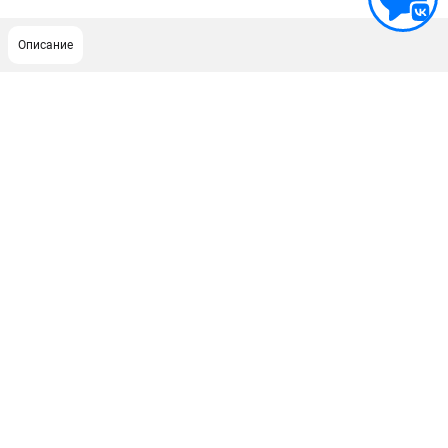
Описание
ПОДДЕРЖКА
Сервисный центр
Как нас найти
ИНФОРМАЦИЯ
Юридическая информация
О бренде
Пользовательское соглашение
Способы оплаты