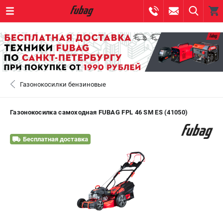
0 
₽
САНКТ-ПЕТЕРБУРГ
Газонокосилки бензиновые
+7 (812) 317-60-57
- ЗАКАЗ ИЗДЕЛИЙ
+7 (8112) 59-10-67
- ЗАКАЗ ЗАПЧАСТЕЙ
Газонокосилка самоходная FUBAG FPL 46 SM ES (41050)
ЗАКАЗАТЬ ЗАПЧАСТЬ
Бесплатная доставка
ВХОД ИЛИ РЕГИСТРАЦИЯ
КАТАЛОГ
АКЦИИ