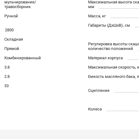
мульчирование/
Максимальная высота ск
травосборник
мм
Ручной
Масса, кг
Габариты (ДхШхВ), см
2800
Складная
Регулировка высоты скаш
Прямой
количество положений
Комбинированный
Материал корпуса
3.8
Максимальная скорость, 
2.8
Емкость масляного бака, 
53
Сцепление
Колеса