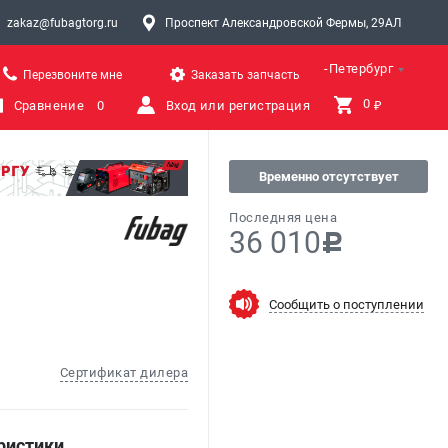
zakaz@fubagtorg.ru
Проспект Александровской Фермы, 29АЛ
Санкт-Петербург
Перезвоните мне
Заказать запчасть
0 
Сравнение
0
Вход или регистрация
₽
Временно отсутствует
Последняя цена
36 010
c
Сообщить о поступлении
Сертификат дилера
ристики