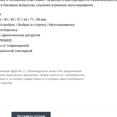
 и боковым выбросом, кошение в режиме мульчирования.
м
 43 / 50 / 57 / 64 / 71 / 80 мм
ий выброс / Выброс в сторону / Мульчирование
восборника
с увеличенным ресурсом
PRIMER)
ы от повреждений
ационной накладкой
бличной офертой. 2.) Производитель может без уведомления
кие, визуальные параметры товара и место его производства.
нность за полную совместимость в случаях самостоятельного
 изделия.
Оставить отзыв