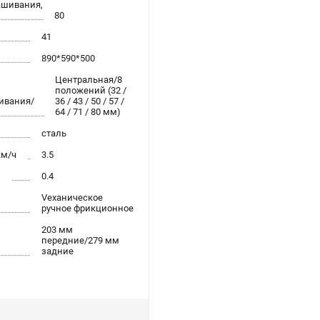
ашивания,
80
41
890*590*500
Центральная/8
положений (32 /
ивания/
36 / 43 / 50 / 57 /
64 / 71 / 80 мм)
сталь
км/ч
3.5
л
0.4
Vеханическое
ручное фрикционное
203 мм
передние/279 мм
задние