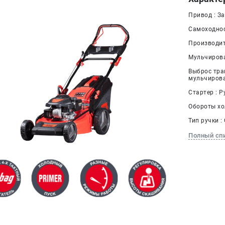
Привод : З
Самоходнос
Производит
Мульчирова
Выброс тра
мульчиров
Стартер : Р
Обороты хол
Тип ручки :
Полный сп