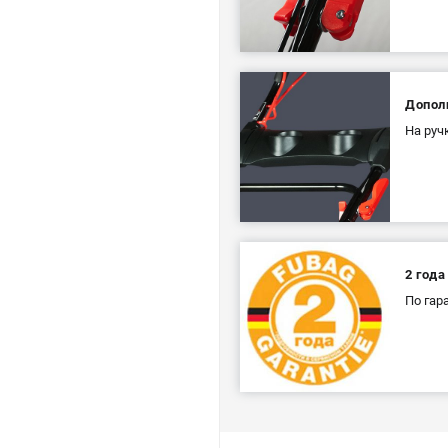
Допол
На руч
2 года
По гар