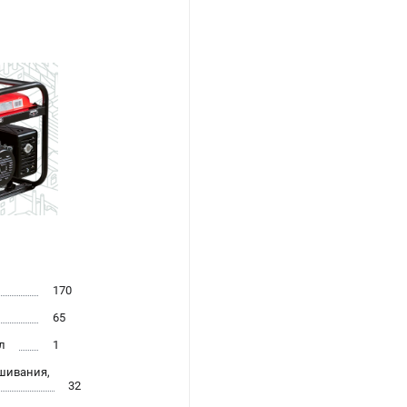
170
65
л
1
шивания,
32