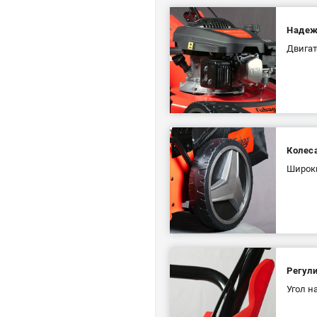
Надеж
Двигат
Колеса
Широки
Регул
Угол н