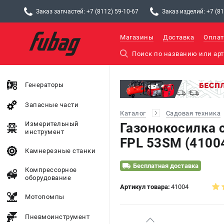
Заказ запчастей: +7 (8112) 59-10-67
Заказ изделий: +7 (81
Магазины
Доставка
Оплат
Генераторы
Запасные части
Каталог
Садовая техника
Измерительный
Газонокосилка 
инструмент
FPL 53SM (4100
Камнерезные станки
Бесплатная доставка
Компрессорное
оборудование
Артикул товара:
41004
Мотопомпы
Пневмоинструмент