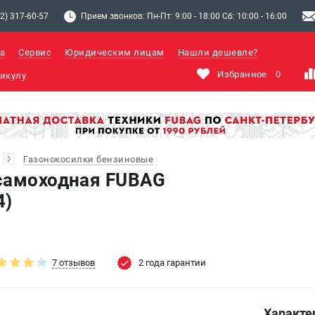
2) 317-60-57
Прием звонков: Пн-Пт: 9:00 - 18:00 Сб: 10:00 - 16:00
а
Сервис
Юридическим лицам
Нашли дешевле?
Избранное
0
Газонокосилки бензиновые
самоходная FUBAG
4)
7 отзывов
2 года гарантии
Характе