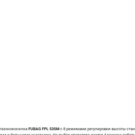
 газонокосилка
FUBAG FPL 53SM
с 8 режимами регулировки высоты ст
ми и большими участками. На выбор оператора дается 4 режима работы: