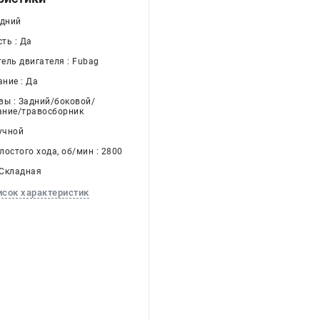
адний
ть : Да
ель двигателя : Fubag
ние : Да
вы : Задний/боковой/
ание/травосборник
учной
остого хода, об/мин : 2800
 Складная
исок характеристик