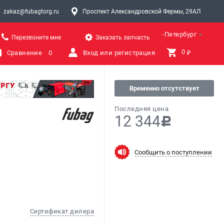
zakaz@fubagtorg.ru
Проспект Александровской Фермы, 29АЛ
Санкт-Петербург
Перезвоните мне
Заказать запчасть
0 
Сравнение
0
Вход или регистрация
₽
Временно отсутствует
Последняя цена
12 344
c
Сообщить о поступлении
Сертификат дилера