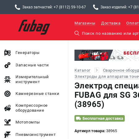
Заказ запчастей: +7 (8112) 59-10-67
Заказ изделий: +7 (81
Магазины
Доставка
Оплат
Генераторы
Запасные части
Каталог
Сварочное обору
Электроды для аппаратов точе
Измерительный
инструмент
Электрод спец
FUBAG для SG 3
Камнерезные станки
(38965)
Компрессорное
оборудование
Бесплатная доставка
Мотопомпы
Артикул товара:
38965
Пневмоинструмент