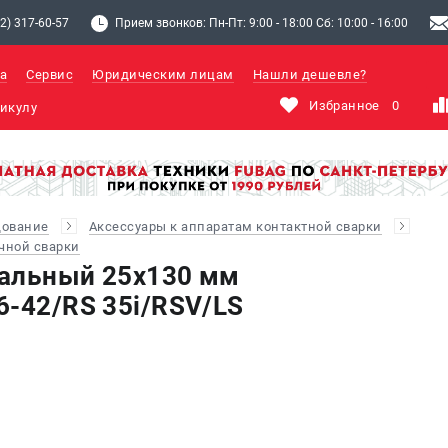
2) 317-60-57
Прием звонков: Пн-Пт: 9:00 - 18:00 Сб: 10:00 - 16:00
а
Сервис
Юридическим лицам
Нашли дешевле?
Избранное
0
дование
Аксессуары к аппаратам контактной сварки
чной сварки
иальный 25х130 мм
6-42/RS 35i/RSV/LS