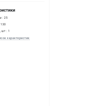
ристики
 : 25
 130
 шт : 1
исок характеристик