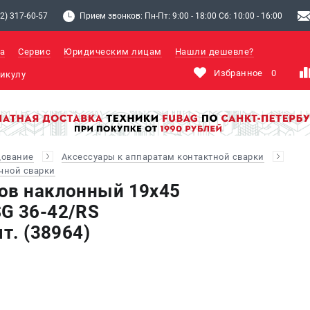
2) 317-60-57
Прием звонков: Пн-Пт: 9:00 - 18:00 Сб: 10:00 - 16:00
а
Сервис
Юридическим лицам
Нашли дешевле?
Избранное
0
дование
Аксессуары к аппаратам контактной сварки
чной сварки
ов наклонный 19х45
G 36-42/RS
шт. (38964)