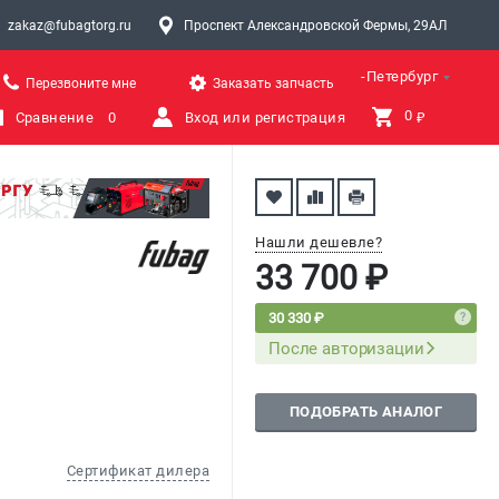
zakaz@fubagtorg.ru
Проспект Александровской Фермы, 29АЛ
Санкт-Петербург
Перезвоните мне
Заказать запчасть
0 
Сравнение
0
Вход или регистрация
₽
Нашли дешевле?
33 700 ₽
30 330 ₽
После авторизации
ПОДОБРАТЬ АНАЛОГ
Сертификат дилера