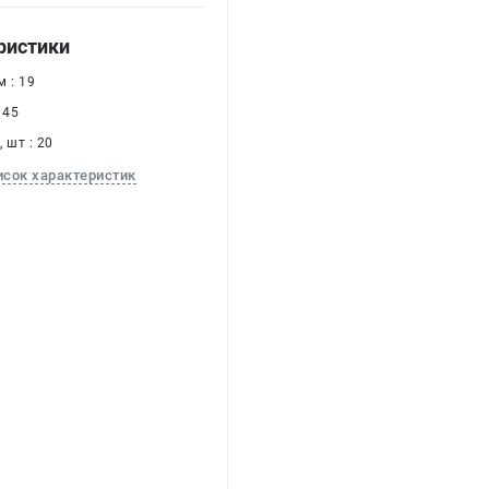
ристики
 : 19
 45
 шт : 20
исок характеристик