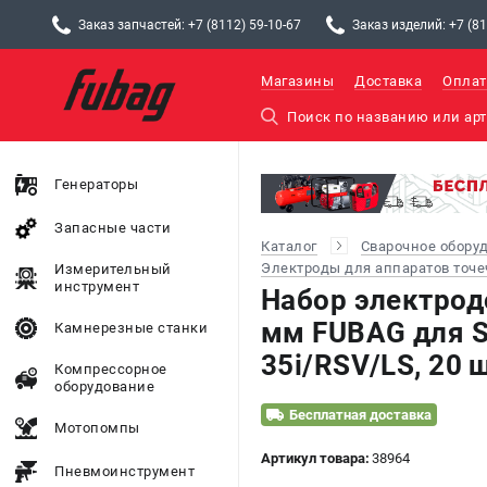
Заказ запчастей: +7 (8112) 59-10-67
Заказ изделий: +7 (81
Магазины
Доставка
Оплат
Генераторы
Запасные части
Каталог
Сварочное обору
Электроды для аппаратов точе
Измерительный
инструмент
Набор электрод
мм FUBAG для S
Камнерезные станки
35i/RSV/LS, 20 
Компрессорное
оборудование
Бесплатная доставка
Мотопомпы
Артикул товара:
38964
Пневмоинструмент