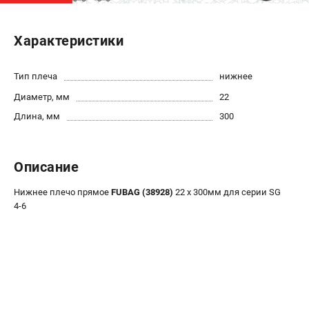
ЭЛЕКТРОСТАНЦИИ
Характеристики
Генераторы бензиновые
Генераторы дизельные
Тип плеча
нижнее
Генераторы инверторные
Диаметр, мм
22
Генераторы сварочные
Длина, мм
300
ПОЛЕЗНЫЕ СТАТЬИ
Как выбрать краскопульт?
Описание
Как выбрать мотопомпу?
Нижнее плечо прямое
FUBAG (38928)
22 х 300мм для серии SG
Как выбрать бензопилу?
4-6
Как выбрать компрессор?
Как правильно выбрать генератор?
Как выбрать сварочный аппарат?
СВАРОЧНЫЕ АППАРАТЫ
Аппараты контактной сварки