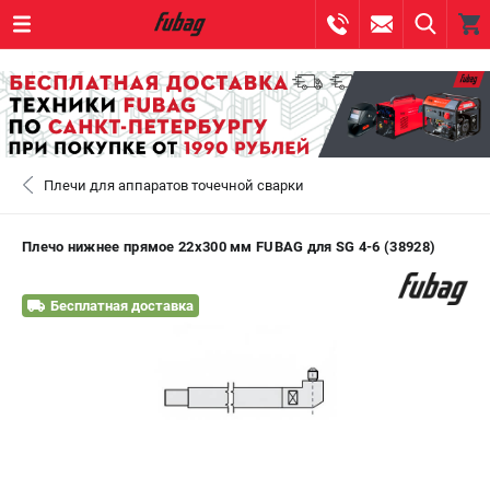
0 
₽
САНКТ-ПЕТЕРБУРГ
Плечи для аппаратов точечной сварки
+7 (812) 317-60-57
- ЗАКАЗ ИЗДЕЛИЙ
+7 (8112) 59-10-67
- ЗАКАЗ ЗАПЧАСТЕЙ
Плечо нижнее прямое 22х300 мм FUBAG для SG 4-6 (38928)
ЗАКАЗАТЬ ЗАПЧАСТЬ
Бесплатная доставка
ВХОД ИЛИ РЕГИСТРАЦИЯ
КАТАЛОГ
АКЦИИ