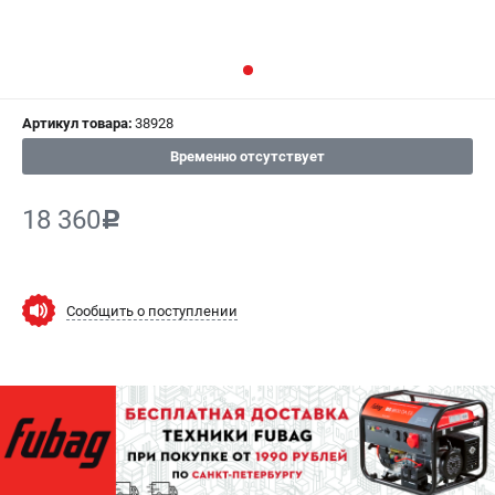
СРАВНЕНИЕ
(
0
)
ИЗБРАННОЕ
(
0
)
Артикул товара:
38928
МАГАЗИНЫ
Временно отсутствует
СЕРВИС
18 360
c
ПОДДЕРЖКА
Сервисный центр
Как нас найти
Сообщить о поступлении
ИНФОРМАЦИЯ
Юридическая информация
О бренде
Пользовательское соглашение
Способы оплаты