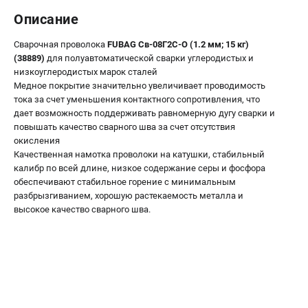
Сварочные полуавтоматы MIG/MAG
Описание
Сварочные аппараты TIG
Сварочная проволока
FUBAG Св-08Г2С-О (1.2 мм; 15 кг)
Сварочные материалы
(38889)
для полуавтоматической сварки углеродистых и
низкоуглеродистых марок сталей
Медное покрытие значительно увеличивает проводимость
ТЕЛЕФОН (САНКТ-ПЕТЕРБУРГ)
тока за счет уменьшения контактного сопротивления, что
+7 (812) 317-60-57
дает возможность поддерживать равномерную дугу сварки и
Информация размещённая на сайте не является публичной
повышать качество сварного шва за счет отсутствия
офертой.
окисления
Качественная намотка проволоки на катушки, стабильный
проспект Александровской Фермы, 29АЛ
калибр по всей длине, низкое содержание серы и фосфора
8 (812) 317-60-57
обеспечивают стабильное горение с минимальным
Режим работы колл-центра:
разбрызгиванием, хорошую растекаемость металла и
пн-пт - с 9:00 до 18:00
высокое качество сварного шва.
сб - с 10:00 до 16:00
вс - выходной
ЗАКАЗ ЗАПЧАСТЕЙ
+7 (8112) 59-10-67
zakaz@fubagtorg.ru