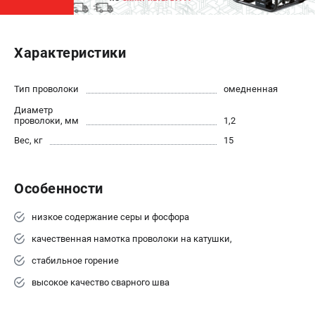
ЭЛЕКТРОСТАНЦИИ
Характеристики
Генераторы бензиновые
Генераторы дизельные
Генераторы инверторные
Тип проволоки
омедненная
Генераторы сварочные
Диаметр
проволоки, мм
1,2
Вес, кг
15
ПОЛЕЗНЫЕ СТАТЬИ
Как выбрать краскопульт?
Как выбрать мотопомпу?
Особенности
Как выбрать бензопилу?
низкое содержание серы и фосфора
Как выбрать компрессор?
Как правильно выбрать генератор?
качественная намотка проволоки на катушки,
Как выбрать сварочный аппарат?
стабильное горение
высокое качество сварного шва
СВАРОЧНЫЕ АППАРАТЫ
Аппараты контактной сварки