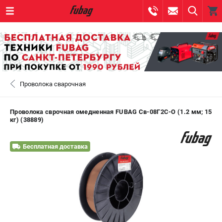
0 
₽
САНКТ-ПЕТЕРБУРГ
Проволока сварочная
+7 (812) 317-60-57
- ЗАКАЗ ИЗДЕЛИЙ
+7 (8112) 59-10-67
- ЗАКАЗ ЗАПЧАСТЕЙ
Проволока сврочная омедненная FUBAG Св-08Г2С-О (1.2 мм; 15
кг) (38889)
ЗАКАЗАТЬ ЗАПЧАСТЬ
Бесплатная доставка
ВХОД ИЛИ РЕГИСТРАЦИЯ
КАТАЛОГ
АКЦИИ