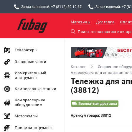
Заказ запчастей: +7 (8112) 59-10-67
Заказ изделий: +7 (81
Магазины
Доставка
Оплат
Генераторы
Запасные части
Каталог
Сварочное обору
Аксессуары для аппаратов точ
Измерительный
инструмент
Тележка для ап
(38812)
Камнерезные станки
Компрессорное
Бесплатная доставка
оборудование
Артикул товара:
38812
Мотопомпы
Пневмоинструмент