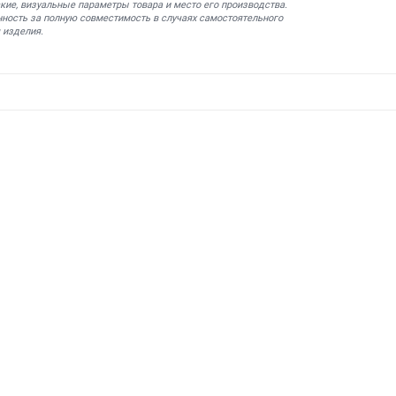
кие, визуальные параметры товара и место его производства.
нность за полную совместимость в случаях самостоятельного
 изделия.