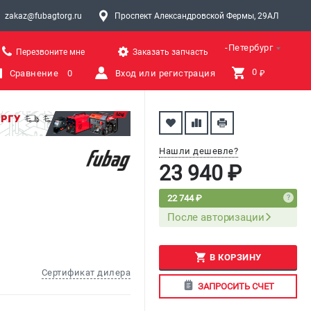
zakaz@fubagtorg.ru
Проспект Александровской Фермы, 29АЛ
Санкт-Петербург
Перезвоните мне
Заказать запчасть
0 
Сравнение
0
Вход или регистрация
₽
Нашли дешевле?
23 940 ₽
22 744 ₽
После авторизации
В КОРЗИНУ
Сертификат дилера
ЗАПРОСИТЬ СЧЕТ