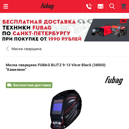
0 
₽
САНКТ-ПЕТЕРБУРГ
Маски сварщика
+7 (812) 317-60-57
- ЗАКАЗ ИЗДЕЛИЙ
+7 (8112) 59-10-67
- ЗАКАЗ ЗАПЧАСТЕЙ
Маска сварщика FUBAG BLITZ 9-13 Visor Black (38500)
"Хамелеон"
ЗАКАЗАТЬ ЗАПЧАСТЬ
Бесплатная доставка
ВХОД ИЛИ РЕГИСТРАЦИЯ
КАТАЛОГ
АКЦИИ