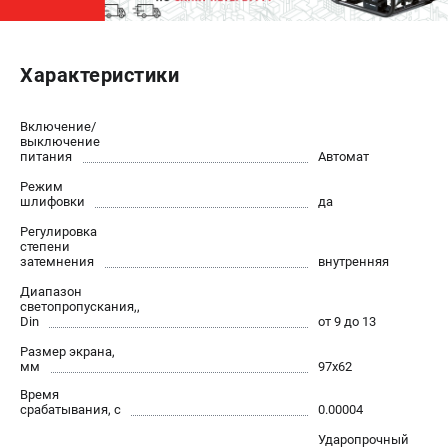
ЭЛЕКТРОСТАНЦИИ
Характеристики
Генераторы бензиновые
Генераторы дизельные
Генераторы инверторные
Включение/
выключение
Генераторы сварочные
питания
Автомат
Режим
шлифовки
да
ПОЛЕЗНЫЕ СТАТЬИ
Регулировка
Как выбрать краскопульт?
степени
Как выбрать мотопомпу?
затемнения
внутренняя
Как выбрать бензопилу?
Диапазон
светопропускания,,
Как выбрать компрессор?
Din
от 9 до 13
Как правильно выбрать генератор?
Размер экрана,
Как выбрать сварочный аппарат?
мм
97х62
Время
срабатывания, с
0.00004
СВАРОЧНЫЕ АППАРАТЫ
Ударопрочный
Аппараты контактной сварки