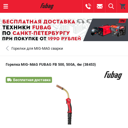
0 
₽
САНКТ-ПЕТЕРБУРГ
Горелки для MIG-MAG сварки
+7 (812) 317-60-57
- ЗАКАЗ ИЗДЕЛИЙ
+7 (8112) 59-10-67
- ЗАКАЗ ЗАПЧАСТЕЙ
Горелка MIG-MAG FUBAG FB 500, 500А, 4м (38453)
ЗАКАЗАТЬ ЗАПЧАСТЬ
Бесплатная доставка
ВХОД ИЛИ РЕГИСТРАЦИЯ
КАТАЛОГ
АКЦИИ