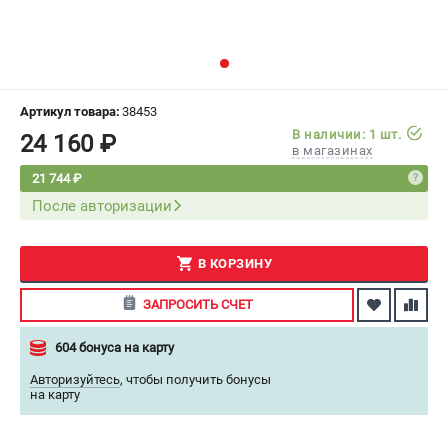
СРАВНЕНИЕ
(
0
)
ИЗБРАННОЕ
(
0
)
Артикул товара:
38453
МАГАЗИНЫ
В наличии: 1 шт.
24 160 ₽
в магазинах
СЕРВИС
21 744 ₽
После авторизации
ПОДДЕРЖКА
Сервисный центр
В КОРЗИНУ
Как нас найти
ЗАПРОСИТЬ СЧЕТ
ИНФОРМАЦИЯ
604 бонуса на карту
Юридическая информация
Авторизуйтесь
,
чтобы получить бонусы
О бренде
на карту
Пользовательское соглашение
Способы оплаты