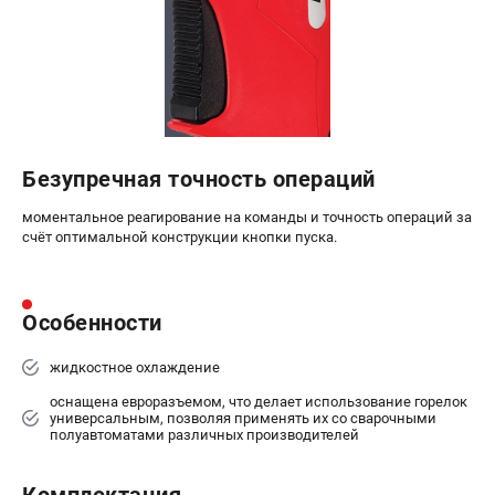
Сварочные полуавтоматы MIG/MAG
Сварочные аппараты TIG
Сварочные материалы
ТЕЛЕФОН (САНКТ-ПЕТЕРБУРГ)
+7 (812) 317-60-57
Безупречная точность операций
Информация размещённая на сайте не является публичной
моментальное реагирование на команды и точность операций за
офертой.
счёт оптимальной конструкции кнопки пуска.
проспект Александровской Фермы, 29АЛ
8 (812) 317-60-57
Режим работы колл-центра:
Особенности
пн-пт - с 9:00 до 18:00
сб - с 10:00 до 16:00
вс - выходной
жидкостное охлаждение
ЗАКАЗ ЗАПЧАСТЕЙ
оснащена евроразъемом, что делает использование горелок
+7 (8112) 59-10-67
универсальным, позволяя применять их со сварочными
полуавтоматами различных производителей
zakaz@fubagtorg.ru
Комплектация