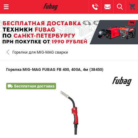
0 
₽
САНКТ-ПЕТЕРБУРГ
Горелки для MIG-MAG сварки
+7 (812) 317-60-57
- ЗАКАЗ ИЗДЕЛИЙ
+7 (8112) 59-10-67
- ЗАКАЗ ЗАПЧАСТЕЙ
Горелка MIG-MAG FUBAG FB 400, 400А, 4м (38450)
ЗАКАЗАТЬ ЗАПЧАСТЬ
Бесплатная доставка
ВХОД ИЛИ РЕГИСТРАЦИЯ
КАТАЛОГ
АКЦИИ