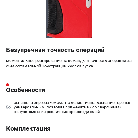
Сварочные полуавтоматы MIG/MAG
Сварочные аппараты TIG
Сварочные материалы
ТЕЛЕФОН (САНКТ-ПЕТЕРБУРГ)
+7 (812) 317-60-57
Безупречная точность операций
Информация размещённая на сайте не является публичной
моментальное реагирование на команды и точность операций за
офертой.
счёт оптимальной конструкции кнопки пуска.
проспект Александровской Фермы, 29АЛ
8 (812) 317-60-57
Режим работы колл-центра:
Особенности
пн-пт - с 9:00 до 18:00
сб - с 10:00 до 16:00
вс - выходной
оснащена евроразъемом, что делает использование горелок
универсальным, позволяя применять их со сварочными
ЗАКАЗ ЗАПЧАСТЕЙ
полуавтоматами различных производителей
+7 (8112) 59-10-67
zakaz@fubagtorg.ru
Комплектация