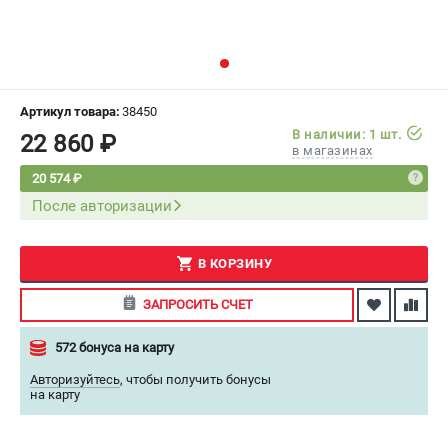
СРАВНЕНИЕ
(
0
)
ИЗБРАННОЕ
(
0
)
Артикул товара:
38450
МАГАЗИНЫ
В наличии: 1 шт.
22 860 ₽
в магазинах
СЕРВИС
20 574 ₽
После авторизации
ПОДДЕРЖКА
Сервисный центр
В КОРЗИНУ
Как нас найти
ЗАПРОСИТЬ СЧЕТ
ИНФОРМАЦИЯ
572 бонуса на карту
Юридическая информация
Авторизуйтесь
,
чтобы получить бонусы
О бренде
на карту
Пользовательское соглашение
Способы оплаты