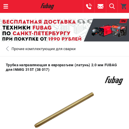
0 
₽
САНКТ-ПЕТЕРБУРГ
Прочие комплектующие для сварки
+7 (812) 317-60-57
- ЗАКАЗ ИЗДЕЛИЙ
+7 (8112) 59-10-67
- ЗАКАЗ ЗАПЧАСТЕЙ
Трубка направляющая в евроразъем (латунь) 2.0 мм FUBAG
для INMIG 315T (38 017)
ЗАКАЗАТЬ ЗАПЧАСТЬ
ВХОД ИЛИ РЕГИСТРАЦИЯ
КАТАЛОГ
АКЦИИ