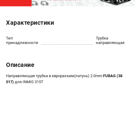
ЭЛЕКТРОСТАНЦИИ
Характеристики
Генераторы бензиновые
Генераторы дизельные
Генераторы инверторные
Тип
Трубка
принадлежности
направляющая
Генераторы сварочные
ПОЛЕЗНЫЕ СТАТЬИ
Описание
Как выбрать краскопульт?
Направляющая трубка в евроразъем(латунь) 2.0mm
FUBAG (38
Как выбрать мотопомпу?
017)
для INMIG 315T
Как выбрать бензопилу?
Как выбрать компрессор?
Как правильно выбрать генератор?
Как выбрать сварочный аппарат?
СВАРОЧНЫЕ АППАРАТЫ
Аппараты контактной сварки