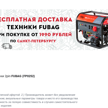
лки 2pin
FUBAG (FP0252)
бличной офертой. 2.) Производитель может без уведомления
кие, визуальные параметры товара и место его производства.
нность за полную совместимость в случаях самостоятельного
 изделия.