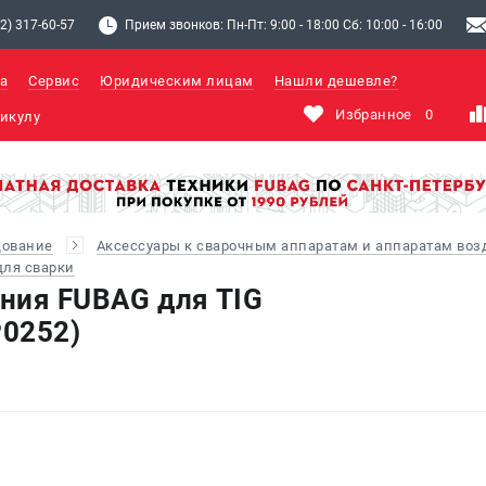
2) 317-60-57
Прием звонков: Пн-Пт: 9:00 - 18:00 Сб: 10:00 - 16:00
а
Сервис
Юридическим лицам
Нашли дешевле?
Избранное
0
дование
Аксессуары к сварочным аппаратам и аппаратам во
ля сварки
ния FUBAG для TIG
P0252)