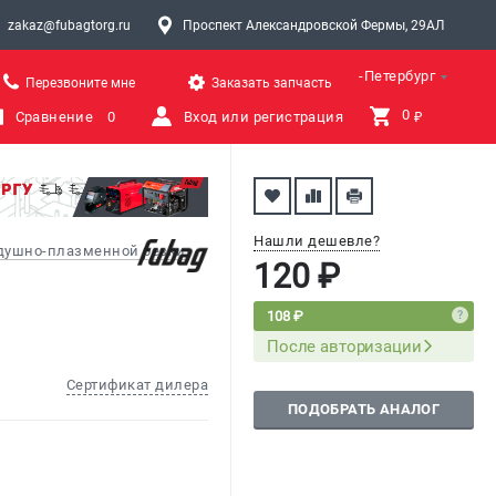
zakaz@fubagtorg.ru
Проспект Александровской Фермы, 29АЛ
Санкт-Петербург
Перезвоните мне
Заказать запчасть
0 
Сравнение
0
Вход или регистрация
₽
Нашли дешевле?
здушно-плазменной резки
120 ₽
108 ₽
После авторизации
Сертификат дилера
ПОДОБРАТЬ АНАЛОГ