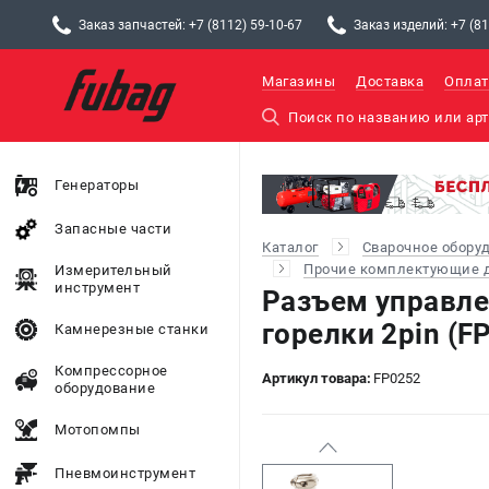
Заказ запчастей: +7 (8112) 59-10-67
Заказ изделий: +7 (81
Магазины
Доставка
Оплат
Генераторы
Запасные части
Каталог
Сварочное обору
Прочие комплектующие д
Измерительный
инструмент
Разъем управле
горелки 2pin (F
Камнерезные станки
Компрессорное
Артикул товара:
FP0252
оборудование
Мотопомпы
Пневмоинструмент