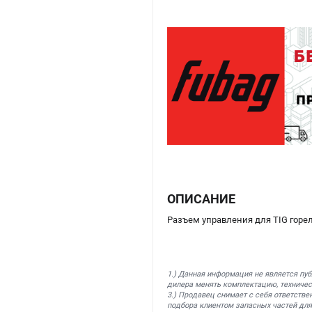
ОПИСАНИЕ
Разъем управления для TIG горе
1.) Данная информация не является пу
дилера менять комплектацию, техничес
3.) Продавец снимает с себя ответстве
подбора клиентом запасных частей для