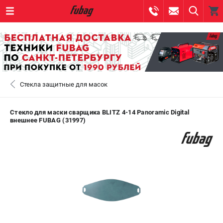
0 
₽
САНКТ-ПЕТЕРБУРГ
Стекла защитные для масок
+7 (812) 317-60-57
- ЗАКАЗ ИЗДЕЛИЙ
+7 (8112) 59-10-67
- ЗАКАЗ ЗАПЧАСТЕЙ
Стекло для маски сварщика BLITZ 4-14 Panoramic Digital
внешнее FUBAG (31997)
ЗАКАЗАТЬ ЗАПЧАСТЬ
ВХОД ИЛИ РЕГИСТРАЦИЯ
КАТАЛОГ
АКЦИИ