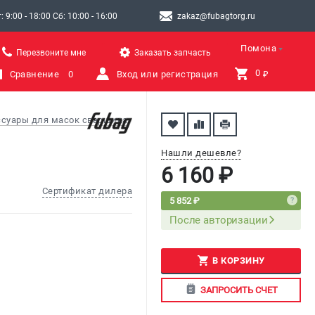
9:00 - 18:00 Сб: 10:00 - 16:00
zakaz@fubagtorg.ru
Помона
Перезвоните мне
Заказать запчасть
0 
Сравнение
0
Вход или регистрация
₽
ссуары для масок сварщика
Нашли дешевле?
6 160 ₽
Сертификат дилера
5 852 ₽
После авторизации
В КОРЗИНУ
ЗАПРОСИТЬ СЧЕТ