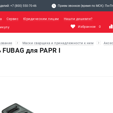
делий: +7 (800) 550-70-46
Прием звонков (время по МСК): Пн-Пт: 
а
Сервис
Юридическим лицам
Нашли дешевле?
Избранное
0
дование
Маски сварщика и принадлежности к ним
Аксе
 FUBAG для PAPR I