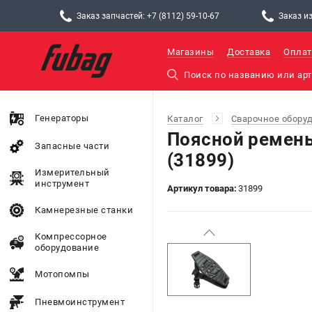
Заказ запчастей: +7 (8112) 59-10-67
Заказ из
Магазины
Доставка
Оплат
Генераторы
Каталог
Сварочное обору
Поясной ремень
Запасные части
(31899)
Измерительный
инструмент
Артикул товара:
31899
Камнерезные станки
Компрессорное
оборудование
Мотопомпы
Пневмоинструмент