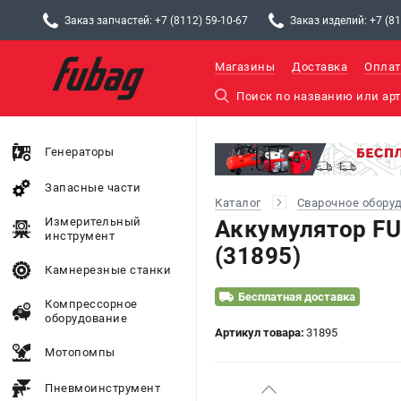
Заказ запчастей: +7 (8112) 59-10-67
Заказ изделий: +7 (81
Магазины
Доставка
Оплат
Генераторы
Запасные части
Каталог
Сварочное обору
Измерительный
Аккумулятор FU
инструмент
(31895)
Камнерезные станки
Бесплатная доставка
Компрессорное
оборудование
Артикул товара:
31895
Мотопомпы
Пневмоинструмент