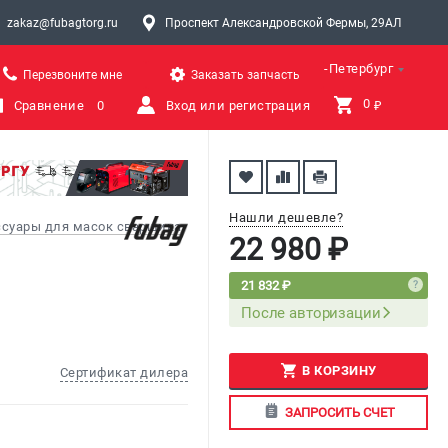
zakaz@fubagtorg.ru
Проспект Александровской Фермы, 29АЛ
Санкт-Петербург
Перезвоните мне
Заказать запчасть
0 
Сравнение
0
Вход или регистрация
₽
Нашли дешевле?
ссуары для масок сварщика
22 980 ₽
21 832 ₽
После авторизации
В КОРЗИНУ
Сертификат дилера
ЗАПРОСИТЬ СЧЕТ