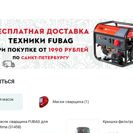
ИТЬСЯ
я масок
Маски сварщика
(1)
асок сварщика FUBAG для
Крышка фильтра 
ptima (31458)