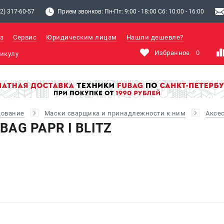
2) 317-60-57
Прием звонков: Пн-Пт: 9:00 - 18:00 Сб: 10:00 - 16:00
а
Сервис
Юридическим лицам
Нашли дешевле?
Избранное
0
дование
Маски сварщика и принадлежности к ним
Аксе
BAG PAPR I BLITZ