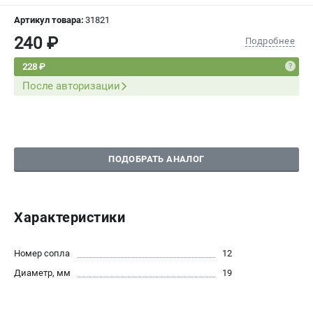
СРАВНЕНИЕ
(
0
)
Артикул товара:
31821
240 ₽
Подробнее
ИЗБРАННОЕ
(
0
)
228 ₽
После авторизации
МАГАЗИНЫ
СЕРВИС
ПОДДЕРЖКА
ПОДОБРАТЬ АНАЛОГ
Сервисный центр
Характеристики
ИНФОРМАЦИЯ
Юридическая информация
Номер сопла
12
О бренде
Пользовательское соглашение
Диаметр, мм
19
Способы оплаты