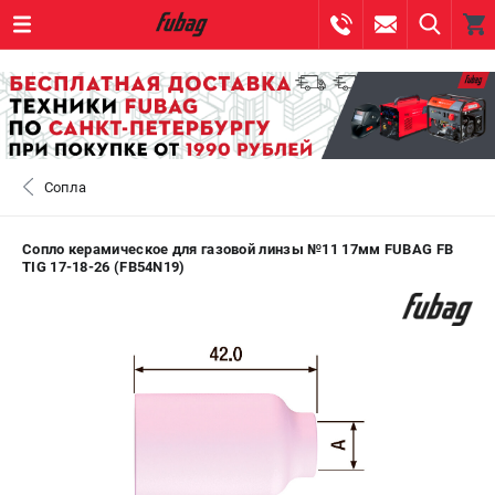
0 
₽
САНКТ-ПЕТЕРБУРГ
Сопла
+7 (812) 317-60-57
- ЗАКАЗ ИЗДЕЛИЙ
+7 (8112) 59-10-67
- ЗАКАЗ ЗАПЧАСТЕЙ
Сопло керамическое для газовой линзы №11 17мм FUBAG FB
TIG 17-18-26 (FB54N19)
ЗАКАЗАТЬ ЗАПЧАСТЬ
ВХОД ИЛИ РЕГИСТРАЦИЯ
КАТАЛОГ
АКЦИИ