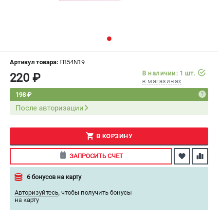
СРАВНЕНИЕ
(
0
)
ИЗБРАННОЕ
(
0
)
МАГАЗИНЫ
Артикул товара:
FB54N19
В наличии: 1 шт.
220 ₽
в магазинах
СЕРВИС
198 ₽
После авторизации
ПОДДЕРЖКА
Сервисный центр
Как нас найти
В КОРЗИНУ
ЗАПРОСИТЬ СЧЕТ
ИНФОРМАЦИЯ
6 бонусов на карту
Юридическая информация
О бренде
Авторизуйтесь
,
чтобы получить бонусы
на карту
Пользовательское соглашение
Способы оплаты