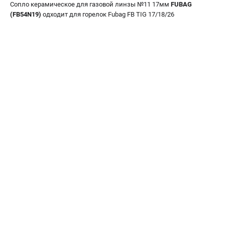
Сопло керамическое для газовой линзы №11 17мм
FUBAG
Сварочные полуавтоматы MIG/MAG
(FB54N19)
одходит для горелок Fubag FB TIG 17/18/26
Сварочные аппараты TIG
Сварочные материалы
ТЕЛЕФОН (САНКТ-ПЕТЕРБУРГ)
+7 (812) 317-60-57
Информация размещённая на сайте не является публичной
офертой.
проспект Александровской Фермы, 29АЛ
8 (812) 317-60-57
Режим работы колл-центра:
пн-пт - с 9:00 до 18:00
сб - с 10:00 до 16:00
вс - выходной
ЗАКАЗ ЗАПЧАСТЕЙ
+7 (8112) 59-10-67
zakaz@fubagtorg.ru