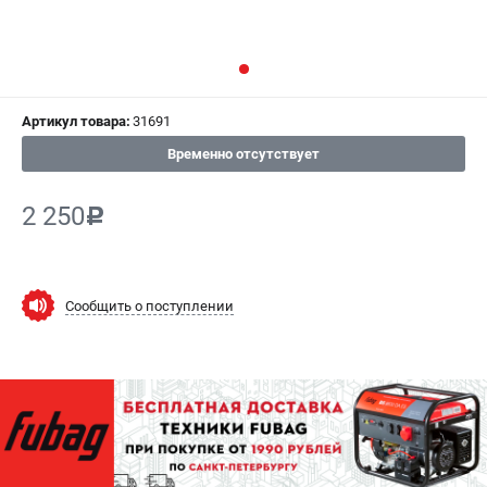
СРАВНЕНИЕ
(
0
)
ИЗБРАННОЕ
(
0
)
Артикул товара:
31691
МАГАЗИНЫ
Временно отсутствует
СЕРВИС
2 250
c
ПОДДЕРЖКА
Сервисный центр
Как нас найти
Сообщить о поступлении
ИНФОРМАЦИЯ
Юридическая информация
О бренде
Пользовательское соглашение
Способы оплаты