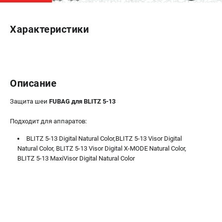
ЭЛЕКТРОСТАНЦИИ
Характеристики
Генераторы бензиновые
Генераторы дизельные
Генераторы инверторные
Генераторы сварочные
Описание
ПОЛЕЗНЫЕ СТАТЬИ
Защита шеи
FUBAG для BLITZ 5-13
Как выбрать краскопульт?
Подходит для аппаратов:
Как выбрать мотопомпу?
BLITZ 5-13 Digital Natural Color,BLITZ 5-13 Visor Digital
Как выбрать бензопилу?
Natural Color, BLITZ 5-13 Visor Digital X-MODE Natural Color,
Как выбрать компрессор?
BLITZ 5-13 MaxiVisor Digital Natural Color
Как правильно выбрать генератор?
Как выбрать сварочный аппарат?
СВАРОЧНЫЕ АППАРАТЫ
Аппараты контактной сварки