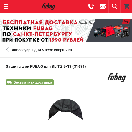
0 
₽
САНКТ-ПЕТЕРБУРГ
Аксессуары для масок сварщика
+7 (812) 317-60-57
- ЗАКАЗ ИЗДЕЛИЙ
+7 (8112) 59-10-67
- ЗАКАЗ ЗАПЧАСТЕЙ
Защита шеи FUBAG для BLITZ 5-13 (31691)
ЗАКАЗАТЬ ЗАПЧАСТЬ
Бесплатная доставка
ВХОД ИЛИ РЕГИСТРАЦИЯ
КАТАЛОГ
АКЦИИ