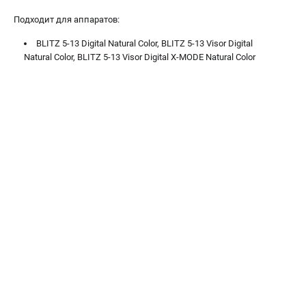
ЭЛЕКТРОСТАНЦИИ
Подходит для аппаратов:
Генераторы бензиновые
BLITZ 5-13 Digital Natural Color, BLITZ 5-13 Visor Digital
Генераторы дизельные
Natural Color, BLITZ 5-13 Visor Digital X-MODE Natural Color
Генераторы инверторные
Генераторы сварочные
ПОЛЕЗНЫЕ СТАТЬИ
Как выбрать краскопульт?
Как выбрать мотопомпу?
Как выбрать бензопилу?
Как выбрать компрессор?
Как правильно выбрать генератор?
Как выбрать сварочный аппарат?
СВАРОЧНЫЕ АППАРАТЫ
Аппараты контактной сварки
Сварочные полуавтоматы MIG/MAG