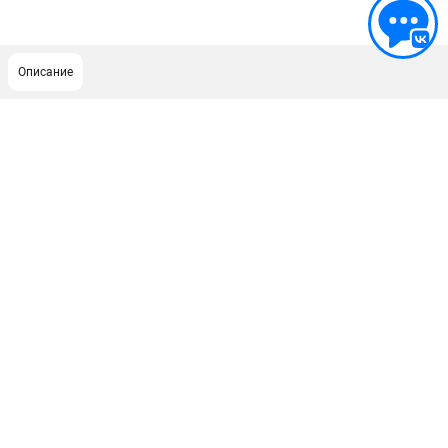
Описание
ПОДДЕРЖКА
Сервисный центр
ИНФОРМАЦИЯ
Юридическая информация
О бренде
Пользовательское соглашение
Способы оплаты