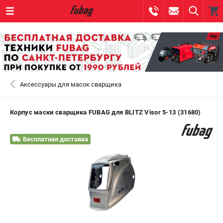
0 
₽
САНКТ-ПЕТЕРБУРГ
Аксессуары для масок сварщика
+7 (812) 317-60-57
- ЗАКАЗ ИЗДЕЛИЙ
+7 (8112) 59-10-67
- ЗАКАЗ ЗАПЧАСТЕЙ
Корпус маски сварщика FUBAG для BLITZ Visor 5-13 (31680)
ЗАКАЗАТЬ ЗАПЧАСТЬ
Бесплатная доставка
ВХОД ИЛИ РЕГИСТРАЦИЯ
КАТАЛОГ
АКЦИИ