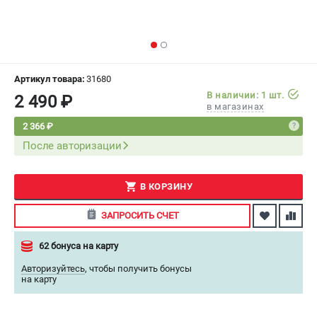
СРАВНЕНИЕ
(
0
)
ИЗБРАННОЕ
(
0
)
Артикул товара:
31680
МАГАЗИНЫ
В наличии: 1 шт.
2 490 ₽
в магазинах
СЕРВИС
2 366 ₽
После авторизации
ПОДДЕРЖКА
Сервисный центр
В КОРЗИНУ
Как нас найти
ЗАПРОСИТЬ СЧЕТ
ИНФОРМАЦИЯ
62 бонуса на карту
Юридическая информация
Авторизуйтесь
,
чтобы получить бонусы
О бренде
на карту
Пользовательское соглашение
Способы оплаты