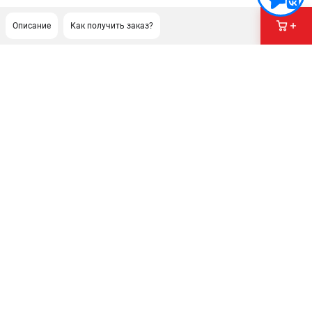
Описание
Как получить заказ?
ПОДДЕРЖКА
Сервисный центр
Как нас найти
ИНФОРМАЦИЯ
Юридическая информация
О бренде
Пользовательское соглашение
Способы оплаты
ЭЛЕКТРОСТАНЦИИ