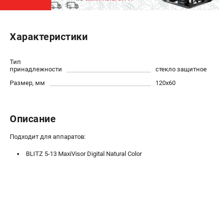
ЭЛЕКТРОСТАНЦИИ
Характеристики
Генераторы бензиновые
Генераторы дизельные
Генераторы инверторные
Тип
принадлежности
стекло защитное
Генераторы сварочные
Размер, мм
120х60
ПОЛЕЗНЫЕ СТАТЬИ
Как выбрать краскопульт?
Описание
Как выбрать мотопомпу?
Подходит для аппаратов:
Как выбрать бензопилу?
Как выбрать компрессор?
BLITZ 5-13 MaxiVisor Digital Natural Color
Как правильно выбрать генератор?
Как выбрать сварочный аппарат?
СВАРОЧНЫЕ АППАРАТЫ
Аппараты контактной сварки