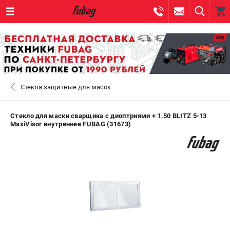
0 
₽
САНКТ-ПЕТЕРБУРГ
Стекла защитные для масок
+7 (812) 317-60-57
- ЗАКАЗ ИЗДЕЛИЙ
+7 (8112) 59-10-67
- ЗАКАЗ ЗАПЧАСТЕЙ
Стекло для маски сварщика с диоптриями + 1.50 BLITZ 5-13
MaxiVisor внутреннее FUBAG (31673)
ЗАКАЗАТЬ ЗАПЧАСТЬ
ВХОД ИЛИ РЕГИСТРАЦИЯ
КАТАЛОГ
АКЦИИ