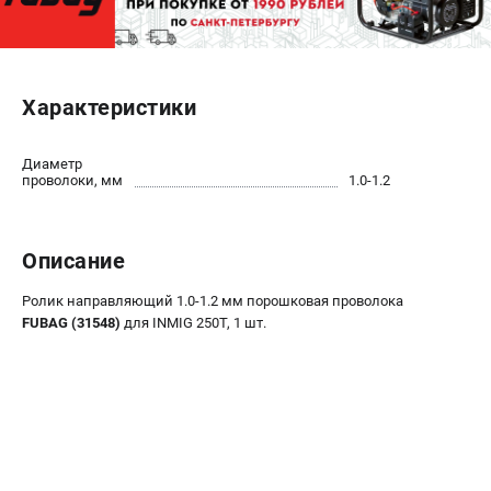
ЭЛЕКТРОСТАНЦИИ
Генераторы бензиновые
Характеристики
Генераторы дизельные
Генераторы инверторные
Диаметр
Генераторы сварочные
проволоки, мм
1.0-1.2
ПОЛЕЗНЫЕ СТАТЬИ
Описание
Как выбрать краскопульт?
Как выбрать мотопомпу?
Ролик направляющий 1.0-1.2 мм порошковая проволока
Как выбрать бензопилу?
FUBAG (31548)
для INMIG 250T, 1 шт.
Как выбрать компрессор?
Как правильно выбрать генератор?
Как выбрать сварочный аппарат?
СВАРОЧНЫЕ АППАРАТЫ
Аппараты контактной сварки