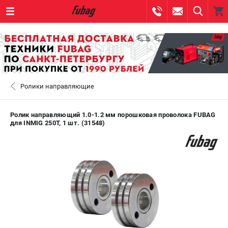
0 
₽
САНКТ-ПЕТЕРБУРГ
Ролики направляющие
+7 (812) 317-60-57
- ЗАКАЗ ИЗДЕЛИЙ
+7 (8112) 59-10-67
- ЗАКАЗ ЗАПЧАСТЕЙ
Ролик направляющий 1.0-1.2 мм порошковая проволока FUBAG
для INMIG 250T, 1 шт. (31548)
ЗАКАЗАТЬ ЗАПЧАСТЬ
ВХОД ИЛИ РЕГИСТРАЦИЯ
КАТАЛОГ
АКЦИИ