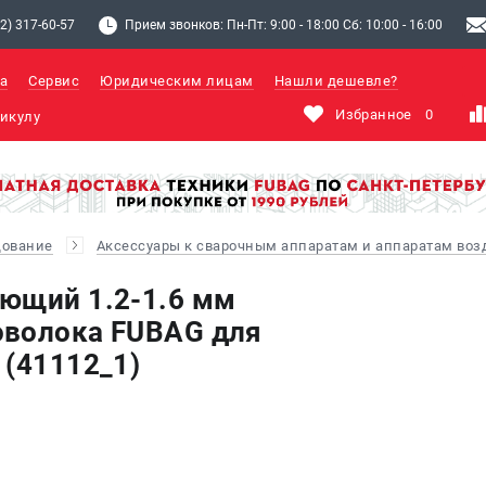
2) 317-60-57
Прием звонков: Пн-Пт: 9:00 - 18:00 Сб: 10:00 - 16:00
а
Сервис
Юридическим лицам
Нашли дешевле?
Избранное
0
дование
Аксессуары к сварочным аппаратам и аппаратам во
ющий 1.2-1.6 мм
оволока FUBAG для
 (41112_1)