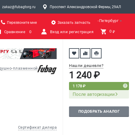
zakaz@fubagtorg.ru
Проспект Александровской Фермы, 29АЛ
Санкт-Петербург
Перезвоните мне
Заказать запчасть
0 
Сравнение
0
Вход или регистрация
₽
Нашли дешевле?
здушно-плазменной резки
1 240 ₽
1 178 ₽
После авторизации
ПОДОБРАТЬ АНАЛОГ
Сертификат дилера