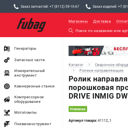
Заказ запчастей: +7 (8112) 59-10-67
Заказ изделий: +7 (81
Магазины
Доставка
Оплат
Генераторы
Запасные части
Каталог
Сварочное обору
Ролики направляющие
Измерительный
инструмент
Ролик направля
порошковая пр
Камнерезные станки
DRIVE INMIG DW
Компрессорное
оборудование
Новинка
Мотопомпы
Артикул товара:
41112_1
Пневмоинструмент