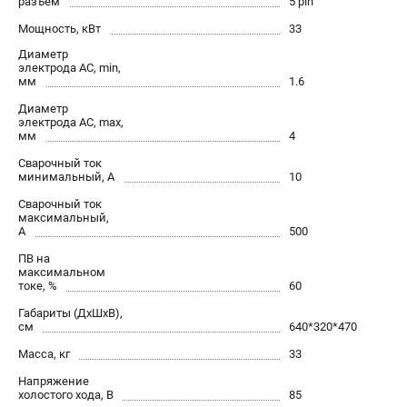
разъем
5 pin
Сварочные полуавтоматы MIG/MAG
Мощность, кВт
33
Сварочные аппараты TIG
Диаметр
Сварочные материалы
электрода AC, min,
мм
1.6
Диаметр
электрода AC, max,
ТЕЛЕФОН (САНКТ-ПЕТЕРБУРГ)
мм
4
+7 (812) 317-60-57
Сварочный ток
Информация размещённая на сайте не является публичной
минимальный, А
10
офертой.
Сварочный ток
проспект Александровской Фермы, 29АЛ
максимальный,
8 (812) 317-60-57
А
500
Режим работы колл-центра:
ПВ на
пн-пт - с 9:00 до 18:00
максимальном
сб - с 10:00 до 16:00
токе, %
60
вс - выходной
Габариты (ДхШхВ),
ЗАКАЗ ЗАПЧАСТЕЙ
см
640*320*470
+7 (8112) 59-10-67
Масса, кг
33
zakaz@fubagtorg.ru
Напряжение
холостого хода, В
85