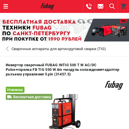
0 
₽
САНКТ-ПЕТЕРБУРГ
Сварочные аппараты для аргонодуговой сварки (TIG)
+7 (812) 317-60-57
- ЗАКАЗ ИЗДЕЛИЙ
+7 (8112) 59-10-67
- ЗАКАЗ ЗАПЧАСТЕЙ
Инвертор сварочный FUBAG INTIG 500 T W AC/DC
Pulse+горелка FB TIG 550 W 4m +модуль охлаждения+адаптер
разъема управления 5 pin (31457.5)
ЗАКАЗАТЬ ЗАПЧАСТЬ
Новинка
ВХОД ИЛИ РЕГИСТРАЦИЯ
Бесплатная доставка
КАТАЛОГ
АКЦИИ