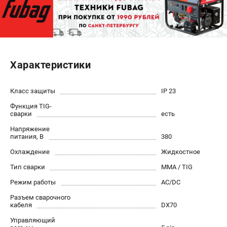
ЭЛЕКТРОСТАНЦИИ
Генераторы бензиновые
Генераторы дизельные
Характеристики
Генераторы инверторные
Генераторы сварочные
Класс защиты
IP 23
ПОЛЕЗНЫЕ СТАТЬИ
Функция TIG-
сварки
есть
Как выбрать краскопульт?
Напряжение
Как выбрать мотопомпу?
питания, В
380
Как выбрать бензопилу?
Охлаждение
Жидкостное
Как выбрать компрессор?
Тип сварки
MMA / TIG
Как правильно выбрать генератор?
Режим работы
AC/DC
Как выбрать сварочный аппарат?
Разъем сварочного
кабеля
DX70
СВАРОЧНЫЕ АППАРАТЫ
Управляющий
Аппараты контактной сварки