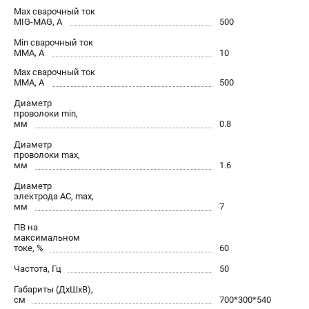
Max сварочный ток
Сварочные полуавтоматы MIG/MAG
MIG-MAG, А
500
Сварочные аппараты TIG
Min сварочный ток
Сварочные материалы
ММА, А
10
Max сварочный ток
ММА, А
500
ТЕЛЕФОН (САНКТ-ПЕТЕРБУРГ)
Диаметр
+7 (812) 317-60-57
проволоки min,
мм
0.8
Информация размещённая на сайте не является публичной
офертой.
Диаметр
проволоки max,
проспект Александровской Фермы, 29АЛ
мм
1.6
8 (812) 317-60-57
Диаметр
Режим работы колл-центра:
электрода AC, max,
пн-пт - с 9:00 до 18:00
мм
7
сб - с 10:00 до 16:00
вс - выходной
ПВ на
максимальном
ЗАКАЗ ЗАПЧАСТЕЙ
токе, %
60
+7 (8112) 59-10-67
Частота, Гц
50
zakaz@fubagtorg.ru
Габариты (ДхШхВ),
см
700*300*540