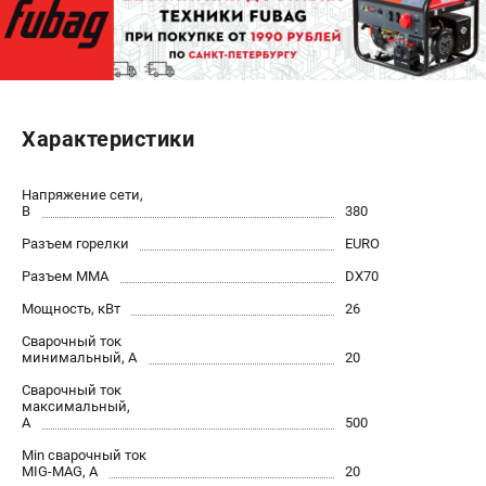
ЭЛЕКТРОСТАНЦИИ
Генераторы бензиновые
Генераторы дизельные
Характеристики
Генераторы инверторные
Генераторы сварочные
Напряжение сети,
В
380
ПОЛЕЗНЫЕ СТАТЬИ
Разъем горелки
EURO
Как выбрать краскопульт?
Разъем ММА
DX70
Как выбрать мотопомпу?
Мощность, кВт
26
Как выбрать бензопилу?
Как выбрать компрессор?
Сварочный ток
минимальный, А
20
Как правильно выбрать генератор?
Сварочный ток
Как выбрать сварочный аппарат?
максимальный,
А
500
СВАРОЧНЫЕ АППАРАТЫ
Min сварочный ток
MIG-MAG, А
20
Аппараты контактной сварки