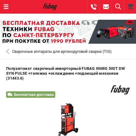
0 
₽
САНКТ-ПЕТЕРБУРГ
Сварочные аппараты для аргонодуговой сварки (TIG)
+7 (812) 317-60-57
- ЗАКАЗ ИЗДЕЛИЙ
+7 (8112) 59-10-67
- ЗАКАЗ ЗАПЧАСТЕЙ
Полуавтомат сварочный инверторный FUBAG INMIG 500Т DW
SYN PULSE +тележка +охлаждение +подающий механизм
(31443.6)
ЗАКАЗАТЬ ЗАПЧАСТЬ
Бесплатная доставка
ВХОД ИЛИ РЕГИСТРАЦИЯ
КАТАЛОГ
АКЦИИ