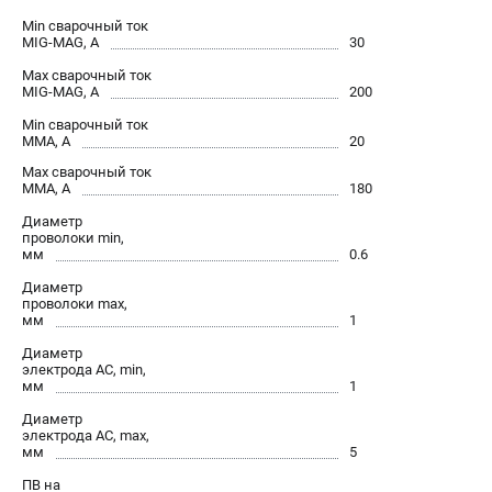
Сварочные полуавтоматы MIG/MAG
Min сварочный ток
MIG-MAG, А
30
Сварочные аппараты TIG
Max сварочный ток
Сварочные материалы
MIG-MAG, А
200
Min сварочный ток
ММА, А
20
ТЕЛЕФОН (САНКТ-ПЕТЕРБУРГ)
+7 (812) 317-60-57
Max сварочный ток
ММА, А
180
Информация размещённая на сайте не является публичной
офертой.
Диаметр
проволоки min,
мм
0.6
проспект Александровской Фермы, 29АЛ
8 (812) 317-60-57
Диаметр
Режим работы колл-центра:
проволоки max,
пн-пт - с 9:00 до 18:00
мм
1
сб - с 10:00 до 16:00
Диаметр
вс - выходной
электрода AC, min,
мм
1
ЗАКАЗ ЗАПЧАСТЕЙ
+7 (8112) 59-10-67
Диаметр
электрода AC, max,
zakaz@fubagtorg.ru
мм
5
ПВ на