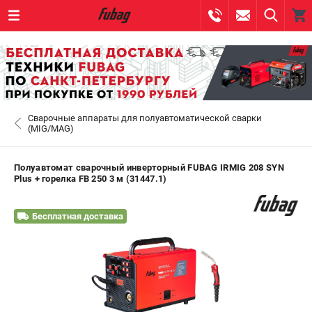
0 
₽
САНКТ-ПЕТЕРБУРГ
Сварочные аппараты для полуавтоматической сварки
+7 (812) 317-60-57
- ЗАКАЗ ИЗДЕЛИЙ
(MIG/MAG)
+7 (8112) 59-10-67
- ЗАКАЗ ЗАПЧАСТЕЙ
Полуавтомат сварочный инверторный FUBAG IRMIG 208 SYN
Plus + горелка FB 250 3 м (31447.1)
ЗАКАЗАТЬ ЗАПЧАСТЬ
Бесплатная доставка
ВХОД ИЛИ РЕГИСТРАЦИЯ
КАТАЛОГ
АКЦИИ