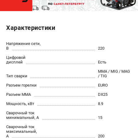
ЭЛЕКТРОСТАНЦИИ
Генераторы бензиновые
Характеристики
Генераторы дизельные
Генераторы инверторные
Напряжение сети,
Генераторы сварочные
В
220
Цифровой
дисплей
Есть
ПОЛЕЗНЫЕ СТАТЬИ
MMA / MIG / MAG
Как выбрать краскопульт?
Тип сварки
/ TIG
Как выбрать мотопомпу?
Разъем горелки
EURO
Как выбрать бензопилу?
Разъем ММА
DX25
Как выбрать компрессор?
Как правильно выбрать генератор?
Мощность, кВт
8.9
Как выбрать сварочный аппарат?
Сварочный ток
минимальный, А
15
Сварочный ток
СВАРОЧНЫЕ АППАРАТЫ
максимальный,
А
200
Аппараты контактной сварки