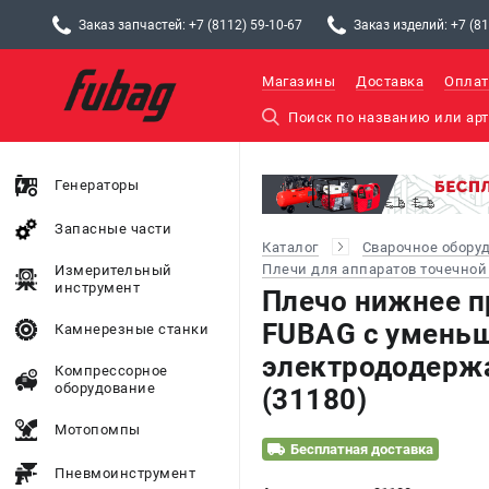
Заказ запчастей: +7 (8112) 59-10-67
Заказ изделий: +7 (81
Магазины
Доставка
Оплат
Генераторы
Запасные части
Каталог
Сварочное обору
Плечи для аппаратов точечной
Измерительный
инструмент
Плечо нижнее п
FUBAG c умень
Камнерезные станки
электрододержа
Компрессорное
оборудование
(31180)
Мотопомпы
Бесплатная доставка
Пневмоинструмент