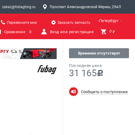
zakaz@fubagtorg.ru
Проспект Александровской Фермы, 29АЛ
Санкт-Петербург
Перезвоните мне
Заказать запчасть
0 
Сравнение
0
Вход или регистрация
₽
Временно отсутствует
Последняя цена
31 165
c
Сообщить о поступлении