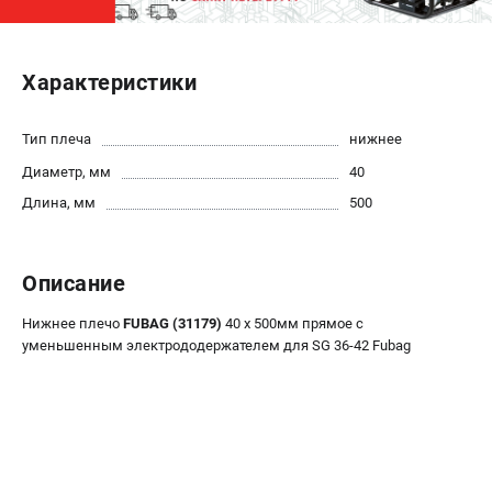
ЭЛЕКТРОСТАНЦИИ
Характеристики
Генераторы бензиновые
Генераторы дизельные
Генераторы инверторные
Тип плеча
нижнее
Генераторы сварочные
Диаметр, мм
40
Длина, мм
500
ПОЛЕЗНЫЕ СТАТЬИ
Как выбрать краскопульт?
Описание
Как выбрать мотопомпу?
Как выбрать бензопилу?
Нижнее плечо
FUBAG (31179)
40 х 500мм прямое с
Как выбрать компрессор?
уменьшенным электрододержателем для SG 36-42 Fubag
Как правильно выбрать генератор?
Как выбрать сварочный аппарат?
СВАРОЧНЫЕ АППАРАТЫ
Аппараты контактной сварки