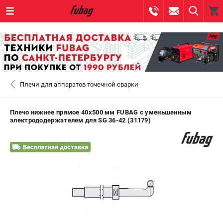
0 
₽
САНКТ-ПЕТЕРБУРГ
Плечи для аппаратов точечной сварки
+7 (812) 317-60-57
- ЗАКАЗ ИЗДЕЛИЙ
+7 (8112) 59-10-67
- ЗАКАЗ ЗАПЧАСТЕЙ
Плечо нижнее прямое 40х500 мм FUBAG c уменьшенным
электрододержателем для SG 36-42 (31179)
ЗАКАЗАТЬ ЗАПЧАСТЬ
Бесплатная доставка
ВХОД ИЛИ РЕГИСТРАЦИЯ
КАТАЛОГ
АКЦИИ