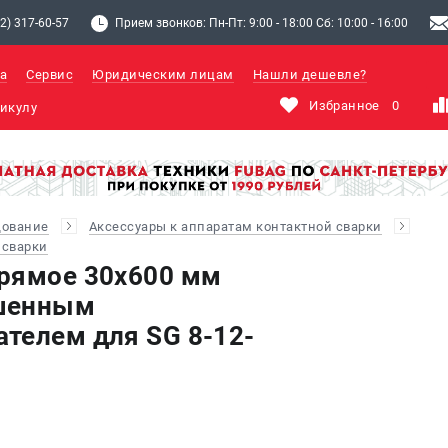
2) 317-60-57
Прием звонков: Пн-Пт: 9:00 - 18:00 Сб: 10:00 - 16:00
а
Сервис
Юридическим лицам
Нашли дешевле?
Избранное
0
дование
Аксессуары к аппаратам контактной сварки
 сварки
рямое 30х600 мм
шенным
телем для SG 8-12-