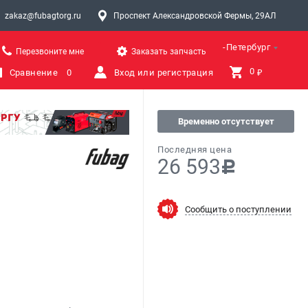
zakaz@fubagtorg.ru
Проспект Александровской Фермы, 29АЛ
Санкт-Петербург
Перезвоните мне
Заказать запчасть
0 
Сравнение
0
Вход или регистрация
₽
Временно отсутствует
Последняя цена
26 593
c
Сообщить о поступлении