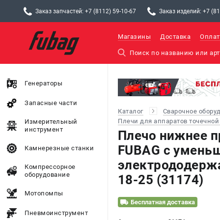
Заказ запчастей: +7 (8112) 59-10-67
Заказ изделий: +7 (81
Магазины
Доставка
Оплат
Генераторы
Запасные части
Каталог
Сварочное обору
Плечи для аппаратов точечной
Измерительный
инструмент
Плечо нижнее п
FUBAG c умень
Камнерезные станки
электрододержа
Компрессорное
оборудование
18-25 (31174)
Мотопомпы
Бесплатная доставка
Пневмоинструмент